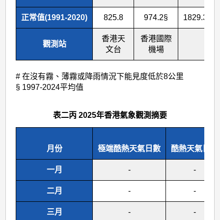
正常值(1991-2020)
825.8
974.2§
1829.3
香港天
香港國際
觀測站
文台
機場
# 在沒有霧、薄霧或降雨情況下能見度低於8公里
§ 1997-2024平均值
表二丙 2025年香港氣象觀測摘要
月份
極端酷熱天氣日數
酷熱天氣日數
一月
-
-
二月
-
-
三月
-
-