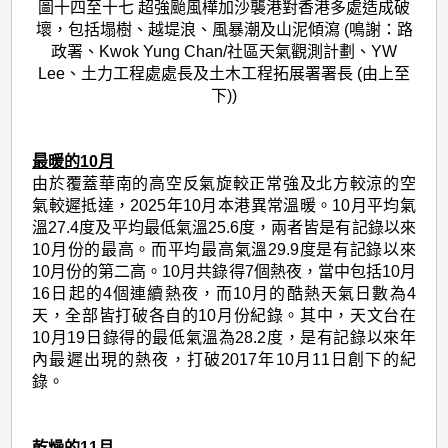
圖十四至十七 超強颱風樺加沙襲港對香港多處造成破
壞，包括塌樹、越堤浪、風暴潮及山泥傾瀉 (鳴謝：路
政署、Kwok Yung Chan/社區天氣觀測計劃、YW
Lee、土力工程處處長及土木工程拓展署署長 (由上至
下))
最暖的10月
由於覆蓋華南的高空反氣旋較正常強及北方較涼的空
氣較遲抵達，2025年10月本港異常溫暖。10月平均氣
溫27.4度及平均最低氣溫25.6度，兩者皆是有記錄以來
10月份的最高。而平均最高氣溫29.9度是有記錄以來
10月份的第二高。10月共錄得7個熱夜，當中包括10月
16日起的4個連續熱夜，而10月的酷熱天氣日數為4
天，全部皆打破各自的10月份紀錄。其中，天文台在
10月19日錄得的最低氣溫為28.2度，是有記錄以來年
內最遲出現的熱夜，打破2017年10月11日創下的紀
錄。
乾燥的11月