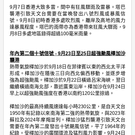
9月7日香港大致多雲，間中有狂風驟雨及雷暴。塔巴
襲港引致天文台需要在當晚發出八號烈風或暴風信
號。9月8日初時香港多處吹烈風，離岸及高地的風力
達暴風程度。塔巴的雨帶亦為香港帶來狂風大驟雨，9
月8日多處地區錄得超過100毫米雨量。
年內第二個十號信號 - 9月23日至25日超強颱風樺加沙
襲港
熱帶氣旋樺加沙於9月18日在菲律賓以東的西北太平洋
形成。樺加沙在隨後三日向西北偏西移動，並逐步增
強為超強颱風。樺加沙於9月22日橫過呂宋海峽，翌日
繼續橫過南海北部，靠近廣東沿岸。樺加沙在9月24日
早上以超強颱風強度在香港以南約120公里掠過。
樺加沙的最高持續風速達每小時230公里，是自天文台
1950年有記錄以來南海第二強的熱帶氣旋，與2023年
蘇拉及2024年摩羯並列。樺加沙猛烈襲港引致天文台
需要在年內第二度發出十號颶風信號，平了1964年的
紀錄。受樺加沙的廣闊環流及猛烈風力影響，9月24日