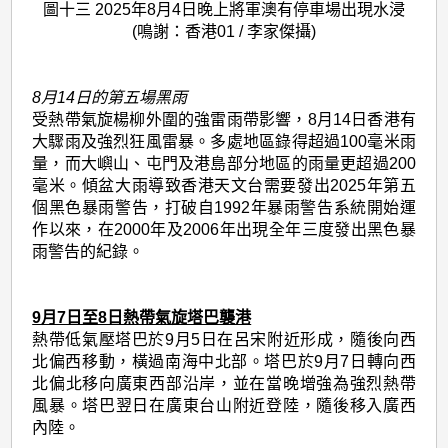
圖十三 2025年8月4日晚上將軍澳有停車場出現水浸
(鳴謝：香港01 / 李家傑攝)
8月14日的第五場黑雨
受熱帶氣旋楊柳外圍的強雷雨帶影響，8月14日香港有
大驟雨及強烈狂風雷暴。多處地區錄得超過100毫米雨
量，而大嶼山、屯門及港島部分地區的雨量更超過200
毫米。傾盆大雨導致香港天文台需要發出2025年第五
個黑色暴雨警告，打破自1992年暴雨警告系統開始運
作以來，在2000年及2006年出現全年三度發出黑色暴
雨警告的紀錄。
9月7日至8日熱帶氣旋塔巴襲港
熱帶低氣壓塔巴於9月5日在呂宋附近形成，隨後向西
北偏西移動，橫過南海中北部。塔巴於9月7日轉向西
北偏北移向廣東西部沿岸，並在當晚增強為強烈熱帶
風暴。塔巴翌日在廣東台山附近登陸，隨後移入廣西
內陸。