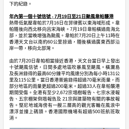
下的紀錄。
年內第一個十號信號 - 7月19日至21日颱風韋帕襲港
熱帶低氣壓韋帕於7月16日在菲律賓以東海域形成。韋
帕隨後向西北移向呂宋海峽。7月19日韋帕橫過南海北
部，並於當晚增強為颱風。韋帕於7月20日上午11時在
香港天文台以南約60公里掠過，隨後橫過廣東西部沿
岸一帶，移向北部灣。
由於7月20日韋帕相當接近香港，天文台當日早上發出
十號颶風信號，日間多處地區吹暴風至颶風。橫瀾島
及長洲錄得的最高60分鐘平均風速分別為每小時131公
里及115公里。當日香港普遍錄得超過70毫米雨量，而
部分地區的雨量更超過200毫米。超過33人在韋帕襲港
期間受傷。全港有至少2,672宗塌樹報告、七宗水浸報
告、五宗棚架倒塌報告及 21宗與建築物有關的事故報
告。堅尼地城海傍有一艘三層高的觀光客輪在風浪中
漂浮並撞上碼頭。香港國際機場有超過500班航班取
消。