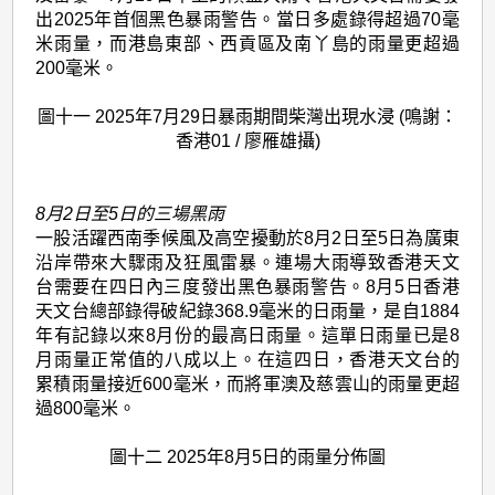
出2025年首個黑色暴雨警告。當日多處錄得超過70毫
米雨量，而港島東部、西貢區及南丫島的雨量更超過
200毫米。
圖十一 2025年7月29日暴雨期間柴灣出現水浸 (鳴謝：
香港01 / 廖雁雄攝)
8月2日至5日的三場黑雨
一股活躍西南季候風及高空擾動於8月2日至5日為廣東
沿岸帶來大驟雨及狂風雷暴。連場大雨導致香港天文
台需要在四日內三度發出黑色暴雨警告。8月5日香港
天文台總部錄得破紀錄368.9毫米的日雨量，是自1884
年有記錄以來8月份的最高日雨量。這單日雨量已是8
月雨量正常值的八成以上。在這四日，香港天文台的
累積雨量接近600毫米，而將軍澳及慈雲山的雨量更超
過800毫米。
圖十二 2025年8月5日的雨量分佈圖