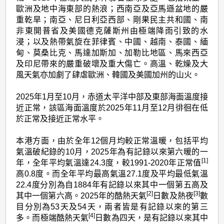
歐洲及地中海東部的熱浪；西南亞及亞馬遜盆地的嚴
重乾旱；南亞、尼日利亞西部、剛果民主共和國、南
非東開普省及美國德克薩斯州由極端降雨引致的水
浸；以及熱帶氣旋在菲律賓、中國、越南、泰國、緬
甸、莫桑比克、馬達加斯加、加勒比地區、馬來西亞
及印尼帶來的嚴重破壞及重大傷亡。高溫、乾燥及大
風天氣亦加劇了肆虐歐洲、韓國及美國加州的山火。
2025年1月至10月，赤道太平洋中部及東部海面溫度接
近正常，該區海面溫度於2025年11月至12月徘徊在低
於正常及接近正常水平。
本港方面，由於全年12個月均較正常溫暖，包括平均
氣溫破紀錄的10月，2025年為有記錄以來第六暖的一
[1]
年，全年平均氣溫達24.3度，較1991-2020年正常值
高0.8度。而全年平均最高氣溫27.1度及平均最低氣溫
22.4度分別為自1884年有記錄以來其中一個第五高及
[2]
[3]
其中一個第六高。2025年的酷熱天氣
日數及熱夜
數
目分別為53天及54天，兩者皆是有記錄以來的第三
[4]
多。而極端酷熱天氣
日數為四天，是有記錄以來其中