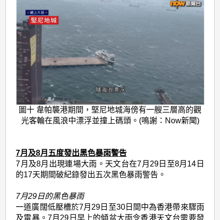
圖十 韋帕襲港期間，堅尼地城海傍有一艘三層高的觀
光客輪在風浪中漂浮並撞上碼頭。(鳴謝：Now新聞)
7月及8月五度發出黑色暴雨警告
7月及8月出現連場大雨。天文台在7月29日至8月14日
的17天期間破紀錄發出五次黑色暴雨警告。
7月29日的黑色暴雨
一道廣闊低壓槽於7月29日至30日間中為香港帶來驟雨
及雷暴。7月29日早上的傾盆大雨令香港天文台需要發