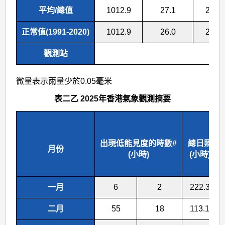
平均/總值
1012.9
27.1
24.3
正常值(1991-2020)
1012.9
26.0
23.5
觀測站
微量表示雨量少於0.05毫米
表二乙 2025年香港氣象觀測摘要
出現低能見度的時數#
總日照
月份
(小時)
(小時)
一月
6
2
222.3
二月
55
18
113.1