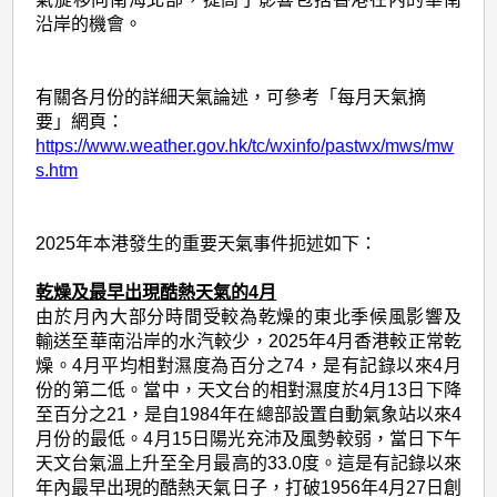
沿岸的機會。
有關各月份的詳細天氣論述，可參考「每月天氣摘
要」網頁：
https://www.weather.gov.hk/tc/wxinfo/pastwx/mws/mw
s.htm
2025年本港發生的重要天氣事件扼述如下：
乾燥及最早出現酷熱天氣的4月
由於月內大部分時間受較為乾燥的東北季候風影響及
輸送至華南沿岸的水汽較少，2025年4月香港較正常乾
燥。4月平均相對濕度為百分之74，是有記錄以來4月
份的第二低。當中，天文台的相對濕度於4月13日下降
至百分之21，是自1984年在總部設置自動氣象站以來4
月份的最低。4月15日陽光充沛及風勢較弱，當日下午
天文台氣溫上升至全月最高的33.0度。這是有記錄以來
年內最早出現的酷熱天氣日子，打破1956年4月27日創