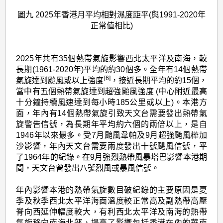
圖九 2025年香港月平均相對濕度距平(與1991-2020年
正常值相比)
2025年共有35個熱帶氣旋影響西北太平洋及南海，較
長期(1961-2020年)平均的約30個多。全年有14個熱帶
[6]
氣旋達到颱風或以上強度
，接近長期平均的約15個，
當中有五個熱帶氣旋達到超強颱風強度 (中心附近最高
十分鐘持續風速達到每小時185公里或以上)。本港方
面，年內有14個熱帶氣旋引致天文台需要發出熱帶氣
旋警告信號，為長期年平均約六個的兩倍以上，是自
1946年以來最多。受7月颱風韋帕及9月超強颱風樺加
沙影響，年內天文台需要兩度發出十號颶風信號，平
了1964年的紀錄。在9月強烈熱帶風暴塔巴影響本港期
間，天文台曾發出八號烈風或暴風信號。
年內影響本港的熱帶氣旋數目破紀錄的主要原因是夏
季及秋季西北太平洋海面溫度較正常高及副熱帶高壓
脊向西延伸幅度較大，有利西北太平洋及南海的熱帶
氣旋移向南海北部，提高了影響包括香港在內的華南