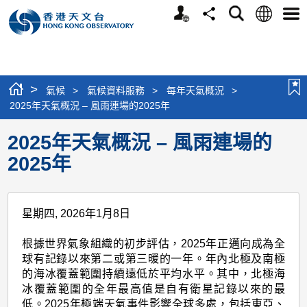
個
語
搜
分
選
人
言
尋
享
單
版
網
站
>
氣候
>
氣候資料服務
>
每年天氣概況
>
2025年天氣概況 – 風雨連場的2025年
2025年天氣概況 – 風雨連場的
2025年
星期四, 2026年1月8日
根據世界氣象組織的初步評估，2025年正邁向成為全
球有記錄以來第二或第三暖的一年。年內北極及南極
的海冰覆蓋範圍持續遠低於平均水平。其中，北極海
冰覆蓋範圍的全年最高值是自有衛星記錄以來的最
低。2025年極端天氣事件影響全球多處，包括東亞、