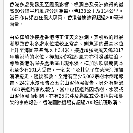
香港多處受暴風至颶風影響。橫瀾島及長洲錄得的最
高60分鐘平均風速分別為每小時133公里及114公里。
當日亦有頻密狂風大驟雨，香港普遍錄得超過200毫米
雨量。
由於樺加沙接近香港時正值天文漲潮，其引致的風暴
潮導致香港多處水位遠較正常高。鰂魚涌的最高水位
上升至海圖基準面以上3.4米，接近超強颱風天鴿2017
年襲港時的水位。樺加沙的猛烈風力亦引發越堤浪，
導致香港沿岸多處地區出現水浸。樺加沙吹襲期間本
港至少有101人受傷，一名女子及其兒子在柴灣海濱被
湧浪捲走，隨後獲救。全港有至少5,062宗樹木倒塌報
告、24宗水浸報告及五宗山泥傾瀉報告。另外有超過
1600宗道路事故報告，當中包括道路因塌樹、水浸或
山泥傾瀉而封閉。亦有25宗涉及鬆脫或受損招牌和棚
架的事故報告。香港國際機場有超過700班航班取消。