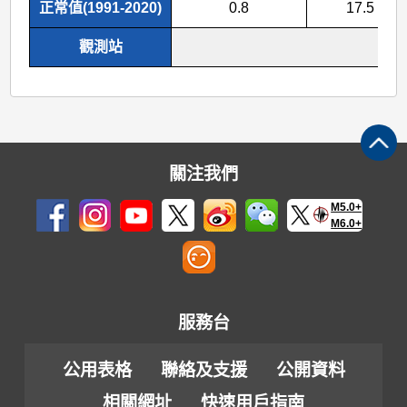
正常值(1991-2020)
0.8
17.5
觀測站
香
關注我們
M5.0+
M6.0+
服務台
公用表格
聯絡及支援
公開資料
相關網址
快速用戶指南