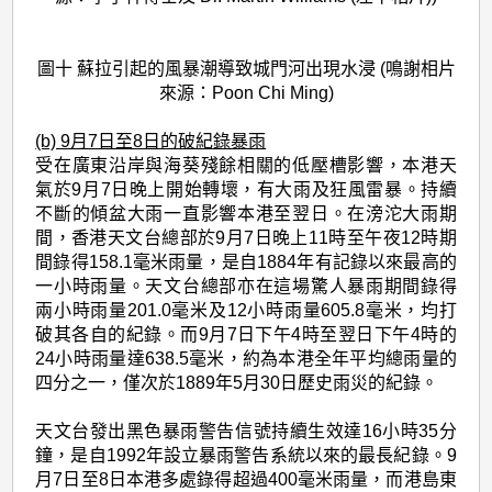
圖十 蘇拉引起的風暴潮導致城門河出現水浸 (鳴謝相片
來源：Poon Chi Ming)
(b) 9月7日至8日的破紀錄暴雨
受在廣東沿岸與海葵殘餘相關的低壓槽影響，本港天
氣於9月7日晚上開始轉壞，有大雨及狂風雷暴。持續
不斷的傾盆大雨一直影響本港至翌日。在滂沱大雨期
間，香港天文台總部於9月7日晚上11時至午夜12時期
間錄得158.1毫米雨量，是自1884年有記錄以來最高的
一小時雨量。天文台總部亦在這場驚人暴雨期間錄得
兩小時雨量201.0毫米及12小時雨量605.8毫米，均打
破其各自的紀錄。而9月7日下午4時至翌日下午4時的
24小時雨量達638.5毫米，約為本港全年平均總雨量的
四分之一，僅次於1889年5月30日歷史雨災的紀錄。
天文台發出黑色暴雨警告信號持續生效達16小時35分
鐘，是自1992年設立暴雨警告系統以來的最長紀錄。9
月7日至8日本港多處錄得超過400毫米雨量，而港島東