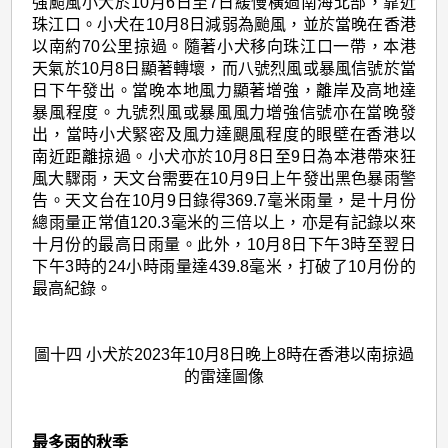
強颱風小犬於10月6日至7日緩慢橫過南海北部，靠近
珠江口。小犬在10月8日減弱為颱風，並於當晚在香港
以南約70公里掠過。隨著小犬移向珠江口一帶，本港
天氣於10月8日顯著轉壞，而八號烈風或暴風信號於當
日下午發出。當晚本地風力顯著增強，離岸及高地達
暴風程度。九號烈風或暴風風力增強信號亦在當晚發
出，當時小犬緊密及風力達颶風程度的眼壁在香港以
南近距離掠過。小犬亦於10月8日至9日為本港帶來狂
風大驟雨，天文台需要在10月9日上午發出黑色暴雨警
告。天文台在10月9日錄得369.7毫米雨量，是十月份
總雨量正常值120.3毫米的三倍以上，亦是有記錄以來
十月份的最高日雨量。此外，10月8日下午3時至翌日
下午3時的24小時雨量達439.8毫米，打破了10月份的
最高紀錄。
圖十四 小犬於2023年10月8日晚上8時在香港以南掠過
的雷達圖像
最多雨的秋季