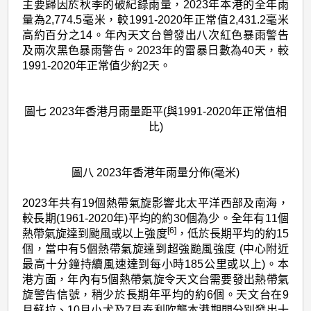
主要歸因於秋季的破紀錄雨量，2023年本港的全年雨
量為2,774.5毫米，較1991-2020年正常值2,431.2毫米
高約百分之14。年內天文台曾發出八次紅色暴雨警告
及兩次黑色暴雨警告。2023年的雷暴日數為40天，較
1991-2020年正常值少約2天。
圖七 2023年香港月雨量距平(與1991-2020年正常值相
比)
圖八 2023年香港年雨量分佈(毫米)
2023年共有19個熱帶氣旋影響北太平洋西部及南海，
較長期(1961-2020年)平均的約30個為少。全年有11個
[6]
熱帶氣旋達到颱風或以上強度
，低於長期平均的約15
個，當中有5個熱帶氣旋達到超強颱風強度 (中心附近
最高十分鐘持續風速達到每小時185公里或以上)。本
港方面，年內有5個熱帶氣旋令天文台需要發出熱帶氣
旋警告信號，稍少於長期年平均的約6個。天文台在9
月蘇拉、10月小犬及7月泰利吹襲本港期間分別發出十