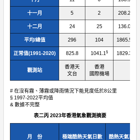
十一月
5
2
208.2
十二月
24
25
136.0
平均/總值
296
104
1865.5
§
正常值(1991-2020)
825.8
1041.1
1829.3
香港天
香港
觀測站
文台
國際機場
# 在沒有霧、薄霧或降雨情況下能見度低於8公里
§ 1997-2022平均值
& 數據不完整
表二丙 2023年香港氣象觀測摘要
月 份
極端酷熱天氣日數
酷熱天氣日數