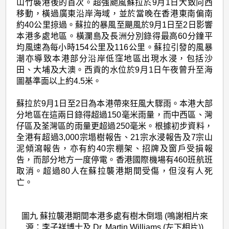
山竹襲港後的首次。超強颱風蘇拉於9月1日大致向西
移動，橫過廣東沿岸海域，並於當晚在香港東南偏南
約40公里掠過。蘇拉的暴風至颶風於9月1日至2日影響
本港多處地區。橫瀾島及長洲分別錄得最高60分鐘平
均風速為每小時154公里及116公里。蘇拉引發的風暴
潮亦導致本港部分沿岸低窪地區出現水浸，包括沙
田、大埔及大澳。西貢的水位於9月1日午夜曾升至海
圖基準面以上約4.5米。
蘇拉於9月1日至2日為本港帶來狂風大驟雨。本港大部
分地區在這兩日錄得超過150毫米雨量，而中西區、灣
仔區及荃灣區的雨量更超過250毫米。根據初步資料，
全港有超過3,000宗塌樹報告、21宗水浸報告及7宗山
泥傾瀉報告，亦有約40宗棚架、招牌及窗戶受損報
告，而部分地方一度停電。香港國際機場有460班航班
取消。超過80人在蘇拉襲港期間受傷，但沒有人死
亡。
圖九 蘇拉襲港期間本港多處有樹木倒塌 (鳴謝相片來
源：李子祥博士及 Dr. Martin Williams (左下相片))