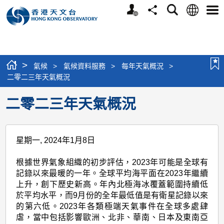
個
語
搜
分
選
人
言
尋
享
單
版
網
站
>
氣候
>
氣候資料服務
>
每年天氣概況
>
二零二三年天氣概況
二零二三年天氣概況
星期一, 2024年1月8日
根據世界氣象組織的初步評估，2023年可能是全球有
記錄以來最暖的一年。全球平均海平面在2023年繼續
上升，創下歷史新高。年內北極海冰覆蓋範圍持續低
於平均水平，而9月份的全年最低值是有衛星記錄以來
的第六低。2023年各類極端天氣事件在全球多處肆
虐，當中包括影響歐洲、北非、華南、日本及東南亞