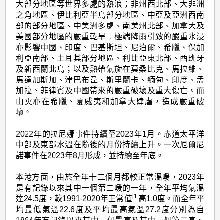
大部分地區等世界多處的熱浪；非州西北部、大非洲
之角地區、伊比利亞半島部分地區、中亞及亞洲西南
部的部分地區、中美洲多處、南美州北部、加拿大及
美國部分地區的嚴重乾旱；極端降雨引致的嚴重水浸
亦影響中國、印度、巴基斯坦、尼泊爾、希臘、保加
利亞南部、土耳其部分地區、利比亞東北部、西班牙
及新西蘭北島；以及熱帶氣旋在莫桑比克、馬拉維、
馬達加斯加、津巴布韋、斯里蘭卡、緬甸、印度、孟
加拉、菲律賓及中國帶來的嚴重破壞及重大傷亡。而
山火亦在希臘、夏威夷和加拿大肆虐，造成嚴重破
壞。
2022年的拉尼娜事件持續至2023年1月。赤道太平洋
中部及東部水溫在隨後的月份持續上升。一次厄爾尼
諾事件在2023年8月形成，並持續至年底。
本港方面，由於全年十二個月都較正常溫暖，2023年
是有記錄以來其中一個第二暖的一年，全年平均氣溫
[1]
達24.5度，較1991-2020年正常值
高1.0度。而全年平
均最低氣溫22.6度及平均最高氣溫27.2度分別為自