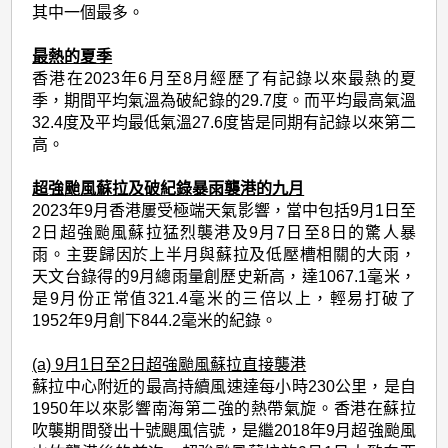
其中一個最多。
最熱的夏季
香港在2023年6月至8月經歷了有記錄以來最熱的夏
季，期間平均氣溫為破紀錄的29.7度。而平均最高氣溫
32.4度及平均最低氣溫27.6度皆是同期有記錄以來第二
高。
超強颱風蘇拉及破紀錄暴雨襲港的九月
2023年9月香港屢受極端天氣影響，當中包括9月1日至
2日超強颱風蘇拉猛烈襲港及9月7日至8日的驚人暴
雨。主要歸因於上半月與蘇拉及低壓槽相關的大雨，
天文台錄得的9月總雨量創歷史新高，達1067.1毫米，
是9月份正常值321.4毫米的三倍以上，輕易打破了
1952年9月創下844.2毫米的紀錄。
(a) 9月1日至2日超強颱風蘇拉直接襲港
蘇拉中心附近的最高持續風速達每小時230公里，是自
1950年以來影響南海第二強的熱帶氣旋。香港在蘇拉
吹襲期間發出十號颶風信號，是繼2018年9月超強颱風