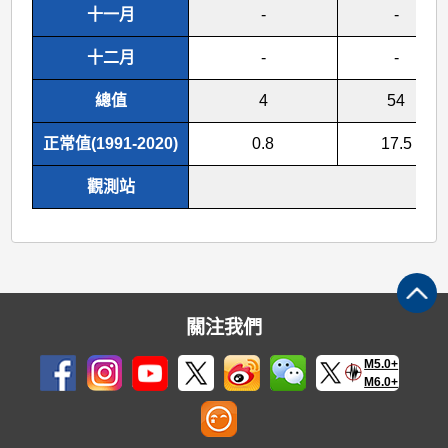
十一月
-
-
十二月
-
-
總值
4
54
正常值(1991-2020)
0.8
17.5
觀測站
香 
關注我們
M5.0+
M6.0+