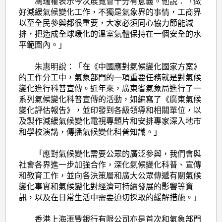
馮瑞權表示今次展覽會十分有意義。他說：「做
好減緩氣候變化工作，不獨是氣象界的事情，工商界
以至全民參與都很重要，大家必須同心協力節能減
排，把造成全球暖化的溫室氣體保持在一個安全的水
平範圍內。」
朱惠明說：「在《中國應對氣候變化國家方案》
的工作分工中，氣象部門的一項重要任務就是對氣候
變化進行科普宣傳。近年來，廣東省氣象局進行了一
系列氣候變化科普宣傳的活動，如編寫了《廣東氣候
變化評估報告》，並印發到各級領導和相關單位，以
及製作減緩氣候變化電視專題片和安排專家深入地市
和學校演講，傳播氣候變化科普知識。」
「應對氣候變化需要公眾的廣泛參與，我們會與
社會各界進一步加強合作，深化氣候變化科普、宣傳
和教育工作，並向各決策層和廣大公眾傳遞有關氣候
變化事實和氣候變化對經濟可持續發展的影響等資
訊，以及在日常生活中需要迫切採取的緩解措施。」
香港上海滙豐銀行有限公司亦是首次和氣象部門