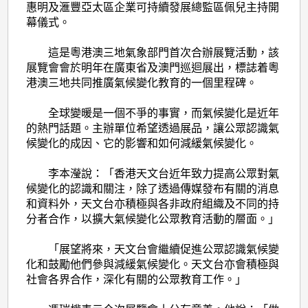
化
惠明及滙豐亞太區企業可持續發展總監區佩兒主持開
展
幕儀式。
覽
這是粵港澳三地氣象部門首次合辦展覽活動，該
會
展覽會會於明年在廣東省及澳門巡迴展出，標誌着粵
港澳三地共同推廣氣候變化教育的一個里程碑。
開
幕
全球變暖是一個不爭的事實，而氣候變化是近年
的熱門話題。主辦單位希望透過展品，讓公眾認識氣
候變化的成因、它的影響和如何減緩氣候變化。
李本瀅說：「香港天文台近年致力提高公眾對氣
候變化的認識和關注，除了透過傳媒發布有關的消息
和資料外，天文台亦積極與各非政府組織及不同的持
分者合作，以擴大氣候變化公眾教育活動的層面。」
「展望將來，天文台會繼續促進公眾認識氣候變
化和鼓勵他們參與減緩氣候變化。天文台亦會積極與
社會各界合作，深化有關的公眾教育工作。」