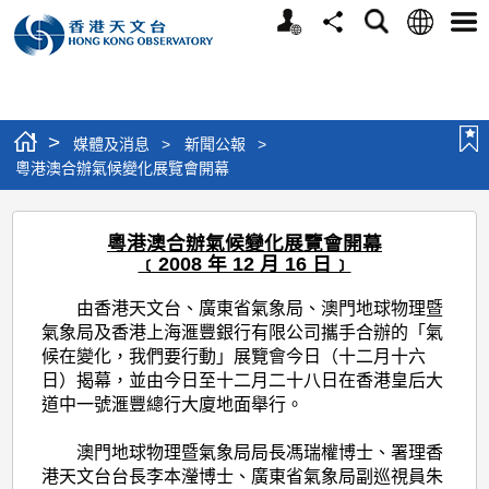
個
語
搜
分
選
人
言
尋
享
單
版
網
站
>
媒體及消息
>
新聞公報
>
粵港澳合辦氣候變化展覽會開幕
粵
粵港澳合辦氣候變化展覽會開幕
港
﹝2008 年 12 月 16 日﹞
澳
由香港天文台、廣東省氣象局、澳門地球物理暨
合
氣象局及香港上海滙豐銀行有限公司攜手合辦的「氣
辦
候在變化，我們要行動」展覽會今日（十二月十六
日）揭幕，並由今日至十二月二十八日在香港皇后大
氣
道中一號滙豐總行大廈地面舉行。
候
澳門地球物理暨氣象局局長馮瑞權博士、署理香
變
港天文台台長李本瀅博士、廣東省氣象局副巡視員朱