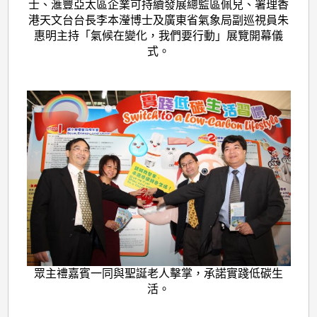
士、滙豐亞太區企業可持續發展總監區佩兒、署理香
港天文台台長李本瀅博士及廣東省氣象局副巡視員朱
惠明主持「氣候在變化，我們要行動」展覽開幕儀
式。
眾主禮嘉賓一同與聖誕老人擊掌，承諾實踐低碳生
活。