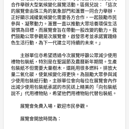
合作舉辦大型氣候變化展覽活動。區佩兒說：「這次
的展覽會由珠三角的氣象部門和滙豐一同合力舉辦，
正好顯示減緩氣候變化需要各方合作，一起鼓勵市民
參與、凝聚動力。滙豐一直以推動大眾培養環保生活
習慣為目標，而展覽會旨在帶動一股改變的動力。我
們鼓勵公眾參觀是次展覽會，啟發思考並承諾實踐綠
色生活行動，為下一代建立可持續的未來。」
主辦單位亦希望透過今次展覽呼籲公眾減少使用
禮物包裝紙，特別是在聖誕節及農曆新年期間。生產
包裝紙不但需要大量樹木，還耗用很多燃料，排放大
量二氧化碳，使氣候變化得更快。為鼓勵大眾參與減
少使用包裝紙行動，主辦單位會向每位在展覽會內作
出減少使用包裝紙承諾的市民送上精美的「向包裝紙
說不」代用禮物貼，希望他們用禮物貼代替包裝紙。
展覽會免費入場，歡迎市民參觀。
展覽會開放時間為：