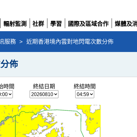
輻射監測
社群
學習
國際及區域合作
媒體及
展
展
展
展
展
開
開
開
開
開
訊服務
>
近期香港境內雲對地閃電次數分佈
數分佈
始時間
終結日期
終結時間