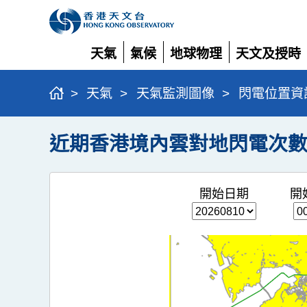
天氣
氣候
地球物理
天文及授時
展
展
展
展
開
開
開
開
>
天氣
>
天氣監測圖像
>
閃電位置資
近期香港境內雲對地閃電次
開始日期
開