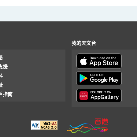
我的天文台
格
支援
料
址
戶指南