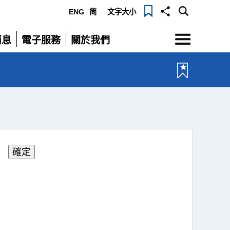
ENG
简
文字大小
選
消息
電子服務
關於我們
單
展
展
開
開