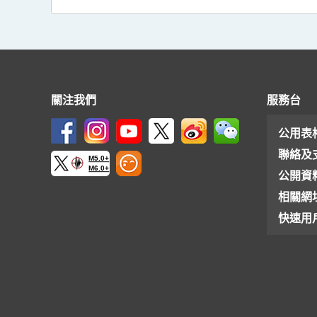
關注我們
服務台
公用表
聯絡及
M5.0+
M6.0+
公開資
相關網
快速用