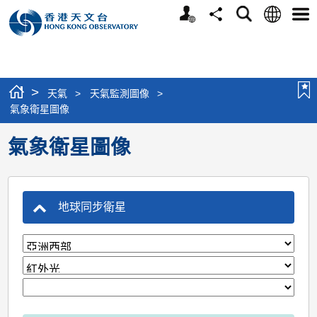
個
語
搜
分
選
人
言
尋
享
單
版
網
站
>
天氣
>
天氣監測圖像
>
氣象衛星圖像
氣象衛星圖像
地球同步衛星
tab
area
type
timeframe