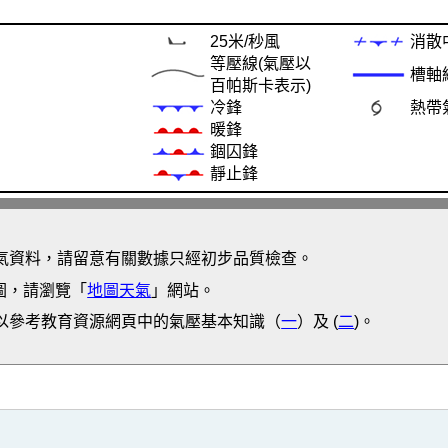
25米/秒風
消散
等壓線(氣壓以
槽軸
百帕斯卡表示)
冷鋒
熱帶
暖鋒
錮囚鋒
靜止鋒
氣資料，請留意有關數據只經初步品質檢查。
圖，請瀏覽「
地圖天氣
」網站。
以參考教育資源網頁中的氣壓基本知識（
一
）及 (
二
)。