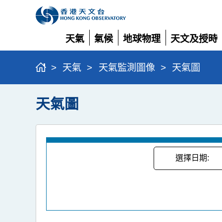
天氣
氣候
地球物理
天文及授時
展
展
展
展
開
開
開
開
>
天氣
>
天氣監測圖像
>
天氣圖
天氣圖
選擇日期: