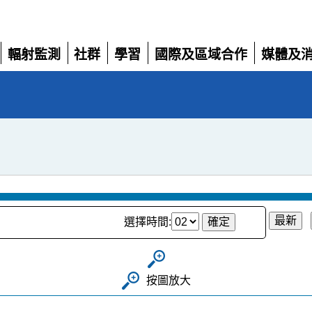
輻射監測
社群
學習
國際及區域合作
媒體及
展
展
展
展
展
開
開
開
開
開
選擇時間:
按圖放大