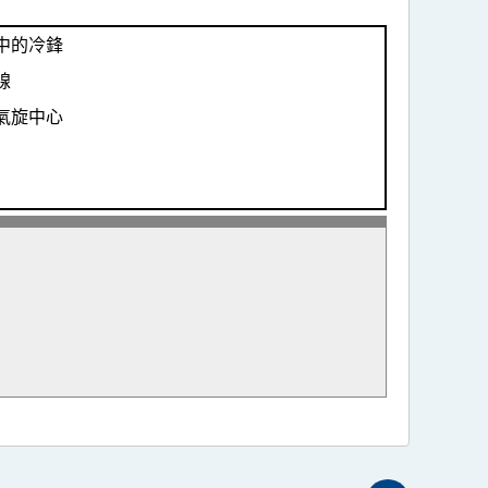
中的冷鋒
線
氣旋中心