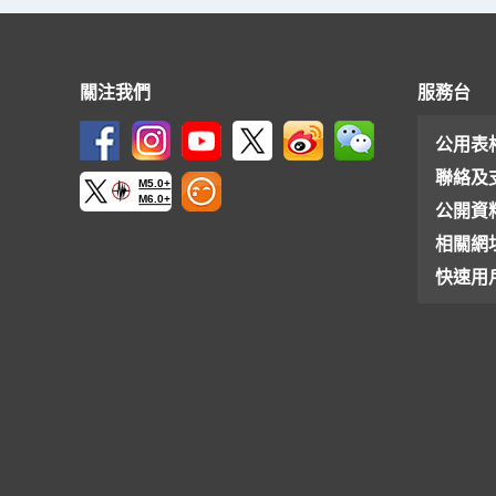
關注我們
服務台
公用表
聯絡及
M5.0+
M6.0+
公開資
相關網
快速用