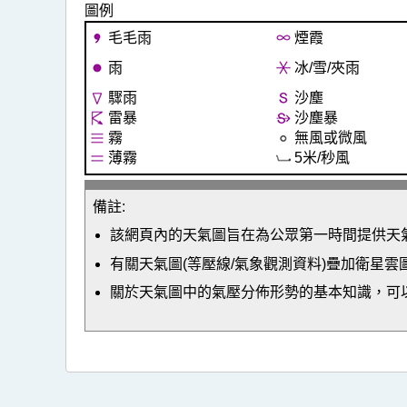
圖例
毛毛雨
煙霞
雨
冰/雪/夾雨
驟雨
沙塵
雷暴
沙塵暴
霧
無風或微風
薄霧
5米/秒風
備註:
該網頁內的天氣圖旨在為公眾第一時間提供天
有關天氣圖(等壓線/氣象觀測資料)疊加衛星雲
關於天氣圖中的氣壓分佈形勢的基本知識，可