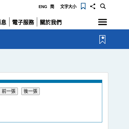
ENG
简
文字大小
選
消息
電子服務
關於我們
單
展
展
開
開