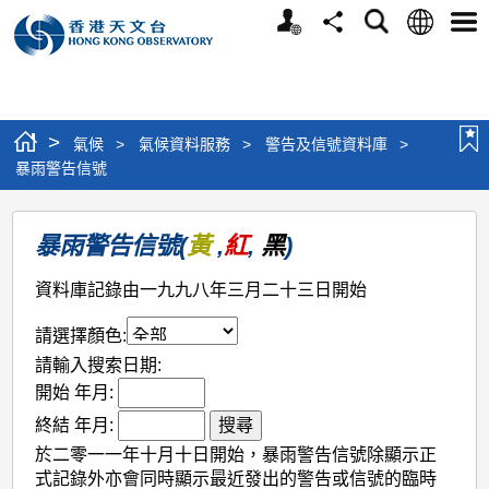
個
語
搜
分
選
人
言
尋
享
單
版
網
站
>
氣候
>
氣候資料服務
>
警告及信號資料庫
>
暴雨警告信號
暴
暴雨警告信號(
黃
,
紅
,
黑
)
雨
警
資料庫記錄由一九九八年三月二十三日開始
告
請選擇顏色:
信
請輸入搜索日期:
號
開始 年月:
終結 年月:
於二零一一年十月十日開始，暴雨警告信號除顯示正
式記錄外亦會同時顯示最近發出的警告或信號的臨時