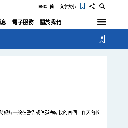
ENG
简
文字大小
選
消息
電子服務
關於我們
單
展
展
開
開
時記錄一般在警告或信號完結後的首個工作天內核