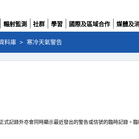
輻射監測
社群
學習
國際及區域合作
媒體及
展
展
展
展
展
開
開
開
開
開
資料庫
>
寒冷天氣警告
正式記錄外亦會同時顯示最近發出的警告或信號的臨時記錄。臨