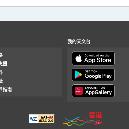
我的天文台
格
支援
料
址
戶指南