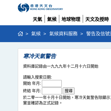
天氣
氣候
地球物理
天文及授時
展
展
展
展
開
開
開
開
>
氣候
>
氣候資料服務
>
警告及信號
寒
寒冷天氣警告
冷
天
資料庫記錄由一九九九年十二月十六日開始
氣
請輸入搜索日期:
警
開始 年月:
告
終結 年月:
於二零一一年十月十日開始，寒冷天氣警告除顯示
實並確認為正式記錄。