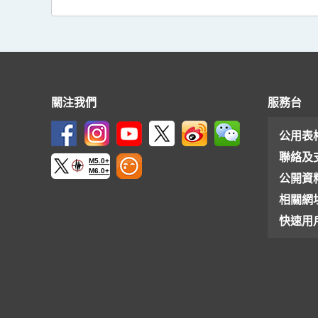
關注我們
服務台
公用表
聯絡及
M5.0+
M6.0+
公開資
相關網
快速用