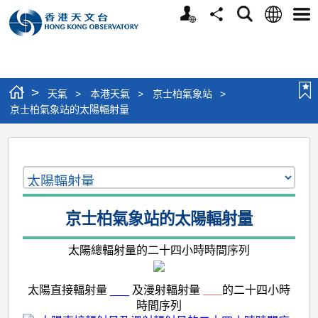
個
語
搜
分
選
人
言
尋
享
單
版
網
站
>
天氣
>
本港天氣
>
京士柏氣象站
>
京士柏氣象站的太陽輻射量
京
士
柏
氣
京士柏氣象站的太陽輻射量
象
太陽總輻射量的二十四小時時間序列
站
的
太陽直接輻射量
___
及漫射輻射量
___
的二十四小時
太
時間序列