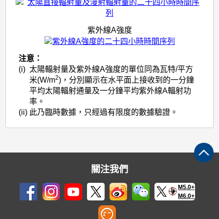
陽
輻
射
紫外線A強度
量
注意：
(i)
太陽輻射量及紫外線A強度的單位同為瓦特/平方
2
米(W/m
)，分別顯示在水平面上接收到的一分鐘
平均太陽輻射通量及一分鐘平均紫外線A輻射功
率。
(ii)
此乃臨時數據，只經過有限度的數據驗證。
關注我們
M5.0+
M6.0+