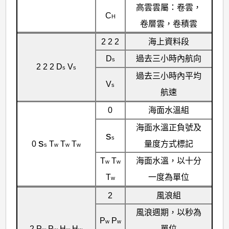
高雲雲屬：卷雲，
C
H
卷層雲，卷積雲
2 2 2
海上資料段
D
過去三小時內航向
s
2 2 2 D
V
s
s
過去三小時內平均
V
s
航速
0
海面水溫組
海面水溫正負號及
s
s
s
量度方式標記
0
T
T
T
s
w
w
w
T
T
海面水溫，以十分
w
w
T
一度為單位
w
2
風浪組
風浪週期，以秒為
P
P
w
w
2 P
P
H
H
單位