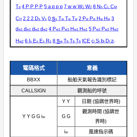
T
4 P P P P
5 a p p p
7 w w W
W
8 N
C
C
d
1
2
h
L
M
s
C
2 2 2 D
V
0
T
T
T
2 P
P
H
H
3
H
s
s
s
w
w
w
w
w
w
w
d
d
d
d
4 P
P
H
H
5 P
P
H
w1
w1
w2
w2
w1
w1
w1
w1
w2
w2
w2
s
H
6 I
E
E
R
8
T
T
T
ICE
c
S
b
D
z
w2
s
s
s
s
w
b
b
b
i
i
i
i
i
電碼格式
意義
BBXX
船舶天氣報告識別標記
CALLSIGN
觀測船的呼號
Y Y
日期 (協調世界時)
觀測時間 (協調世
Y Y G G i
G G
w
界時)
i
風速指示碼
w