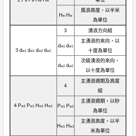
w
w
w
w
風浪高度，以半米
H
H
w
w
為單位
3
湧浪方向組
主湧浪的來向，以
d
d
w1
w1
3 d
d
d
d
十度為單位
w1
w1
w2
w2
次級湧浪的來向，
d
d
w2
w2
以十度為單位
主湧浪週期及高度
4
組
主湧浪週期，以秒
4 P
P
H
H
P
P
w1
w1
w1
w1
w1
w1
為單位
主湧浪高度，以半
H
H
w1
w1
米為單位