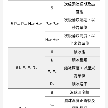
次級湧浪週期及高
5
度組
次級湧浪週期，以
5 P
P
H
H
P
P
w2
w2
w2
w2
w2
w2
秒為單位
次級湧浪高度，以
H
H
w2
w2
半米為單位
6
積冰組
I
積冰種類
s
6 I
E
E
R
結冰厚度，以厘米
s
s
s
s
E
E
s
s
為單位
R
積冰速率
s
8
濕球溫度組
濕球溫度正負號及
s
w
s