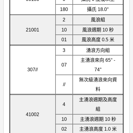
180
攝氏 18.0°
2
風浪組
21001
10
風浪週期 10 秒
01
風浪高度 0.5 米
3
湧浪方向組
主湧浪來向 65° -
07
307//
74°
無次級湧浪來向資
//
料
主湧浪週期及高度
4
組
41002
10
主湧浪週期 10 秒
02
主湧浪高度 1.0 米