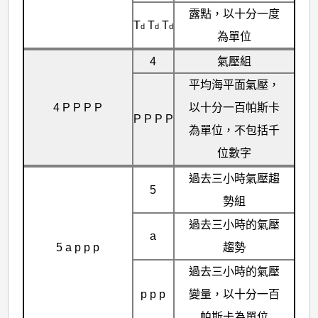
露點，以十分一度
T
T
T
d
d
d
為單位
4
氣壓組
平均海平面氣壓，
4 P P P P
以十分一百帕斯卡
P P P P
為單位，不包括千
位數字
過去三小時氣壓趨
5
勢組
過去三小時的氣壓
a
5 a p p p
趨勢
過去三小時的氣壓
p p p
變量，以十分一百
帕斯卡為單位