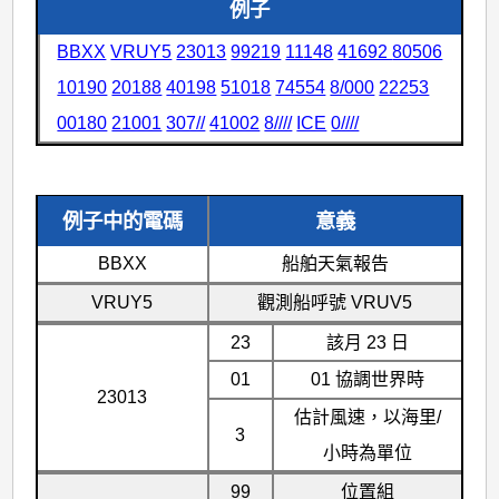
例子
BBXX
VRUY5
23013
99219
11148
41692
80506
10190
20188
40198
51018
74554
8/000
22253
00180
21001
307//
41002
8////
ICE
0////
例子中的電碼
意義
BBXX
船舶天氣報告
VRUY5
觀測船呼號 VRUV5
23
該月 23 日
01
01 協調世界時
23013
估計風速，以海里/
3
小時為單位
99
位置組