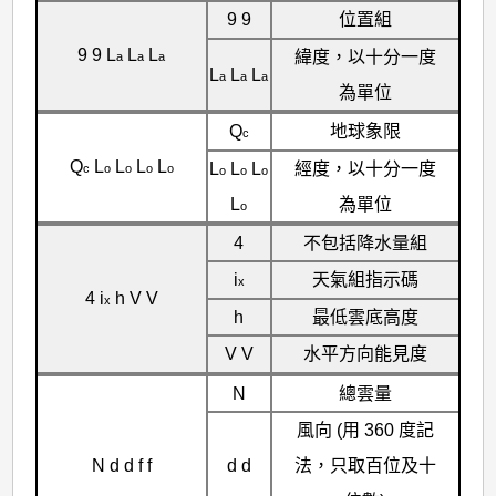
9 9
位置組
9 9 L
L
L
緯度，以十分一度
a
a
a
L
L
L
a
a
a
為單位
Q
地球象限
c
Q
L
L
L
L
L
L
L
經度，以十分一度
c
o
o
o
o
o
o
o
L
為單位
o
4
不包括降水量組
i
天氣組指示碼
x
4 i
h V V
x
h
最低雲底高度
V V
水平方向能見度
N
總雲量
風向 (用 360 度記
N d d f f
d d
法，只取百位及十