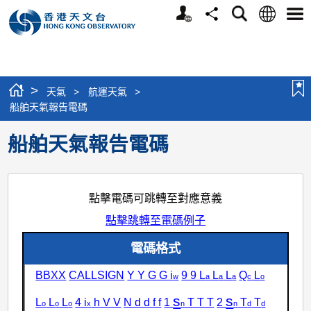
個
語
搜
分
選
人
言
尋
享
單
版
網
站
>
天氣
>
航運天氣
>
船舶天氣報告電碼
船舶天氣報告電碼
點擊電碼可跳轉至對應意義
點擊跳轉至電碼例子
電碼格式
BBXX
CALLSIGN
Y Y G G i
9 9 L
L
L
Q
L
w
a
a
a
c
o
s
s
L
L
L
4 i
h V V
N d d f f
1
T T T
2
T
T
o
o
o
x
n
n
d
d