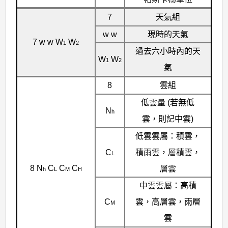
7
天氣組
w w
現時的天氣
7 w w W
W
1
2
過去六小時內的天
W
W
1
2
氣
8
雲組
低雲量 (若無低
N
h
雲，則記中雲)
低雲雲屬：積雲，
C
積雨雲，層積雲，
L
8 N
C
C
C
層雲
h
L
M
H
中雲雲屬：高積
C
雲，高層雲，雨層
M
雲