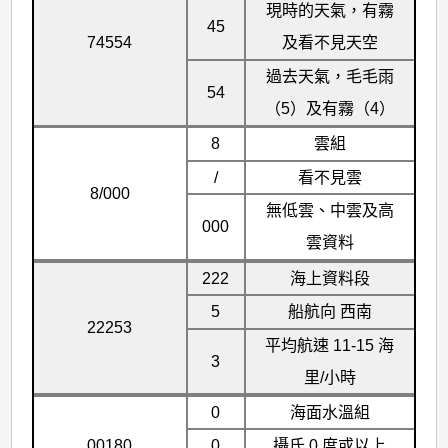
現時的天氣，有霧
45
74554
及看不見天空
過去天氣，毛毛雨
54
（5）及有霧（4）
8
雲組
/
看不見雲
8/000
無低雲、中雲及高
000
雲資料
222
海上資料段
5
船航向 西南
22253
平均航速 11-15 海
3
里/小時
0
海面水溫組
00180
0
攝氏 0 度或以上