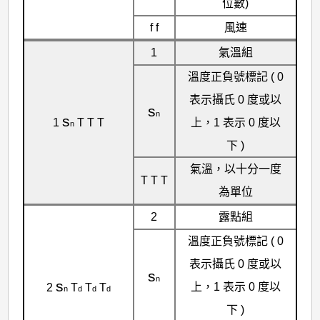
位數)
f f
風速
1
氣溫組
溫度正負號標記 ( 0
表示攝氏 0 度或以
s
n
s
上，1 表示 0 度以
1
T T T
n
下 )
氣溫，以十分一度
T T T
為單位
2
露點組
溫度正負號標記 ( 0
表示攝氏 0 度或以
s
n
s
上，1 表示 0 度以
2
T
T
T
n
d
d
d
下 )