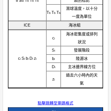
類別標記
8
T
T
T
w
b
b
b
濕球溫度，以十分
T
T
T
b
b
b
一度為單位
ICE
海冰組
海冰密集度或排列
c
i
狀況
S
發展階段
i
c
S
b
D
z
b
陸源冰
i
i
i
i
i
i
D
主冰邊界線方位
i
過去六小時內的天
z
i
氣
點擊跳轉至電碼格式