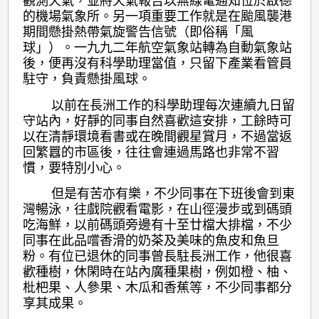
觀測天氣，並將天氣報告以無線電通知位於啟德
的機場氣象所。另一項重要工作就是在颱風襲港
期間懸掛熱帶氣旋警告信號（即俗稱「風
球」）。一九九二年航空氣象站轉為自動氣象站
後，便再沒有科學助理當值，只留下產業看管員
駐守，負責懸掛風球。
以前在長洲工作的科學助理每次連續九日留
守站內，好靜的同事自然喜歡這安排，工餘時可
以在清靜環境看書或在晚間觀星賞月，不過當返
回繁囂的市區後，往往會連過馬路也非常不習
慣，要特別小心。
但是有苦亦有樂，不少同事在下班後會到東
灣暢泳，往戲院觀看電影，在山徑漫步或到碼頭
吃海鮮，以前碼頭旁邊有十至廿檔大排檔，不少
同事在此品嚐香滑的奶茶及美味的魚皮和魚旦
粉。有位已退休的同事曾長駐長洲工作，他很喜
歡種樹，休閑時在站內廣種果樹，例如橙、柚、
枇杷果、人參果、木瓜和香蕉等，不少同事都分
享其成果。