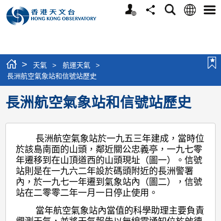
個
語
搜
分
選
人
言
尋
享
單
版
網
站
>
天氣
>
航運天氣
>
長洲航空氣象站和信號站歷史
長洲航空氣象站和信號站歷史
長洲航空氣象站於一九五三年建成，當時位
於該島南面的山頭，鄰近關公忠義亭，一九七零
年遷移到在山頂道西的山頭現址（圖一）。信號
站則是在一九六二年設於碼頭附近的長洲警署
內，於一九七一年遷到氣象站內（圖二），信號
站在二零零二年一月一日停止使用。
當年航空氣象站內當值的科學助理主要負責