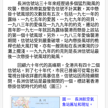
長洲信號站三十年來經歷過多個猛烈颱風的
吹襲，懸掛熱帶氣旋警告信號不計其數，其中懸
掛十號風球的次數就有五次，包括一九七一年的
露絲、一九七五年的愛茜、一九七九年的荷貝、
一九八三年的愛倫及一九九九年的約克。遷站的
首年即一九七一年就因為露絲襲港而懸掛上該站
的第一個十號風球。另外，一九八三年愛倫襲港
期間，信號站受到嚴重破壞，站內懸掛風球的桅
桿也給大風打彎，亦有一艘貨船在長洲東灣的沙
灘上擱淺。一九九九年的約克則是長洲信號站最
後一次懸掛十號風球的颱風。
回顧六十年代的高峰期，全港共有四十二個
信號站。到了七十年代，市民已普遍可從電台和
電視台接收詳盡的風暴信息，信號站因而陸續關
閉。長洲信號站是最後關閉的一個，標誌著香港
懸掛信號時代的終結（圖三）。
圖 一 長洲航空氣
象站舊址和現址。