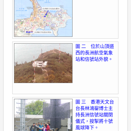
圖 二 位於山頂道
西的長洲航空氣象
站和信號站外貌。
圖 三 香港天文台
台長林鴻鋆博士主
持長洲信號站關閉
儀式，按掣將十號
風球降下。