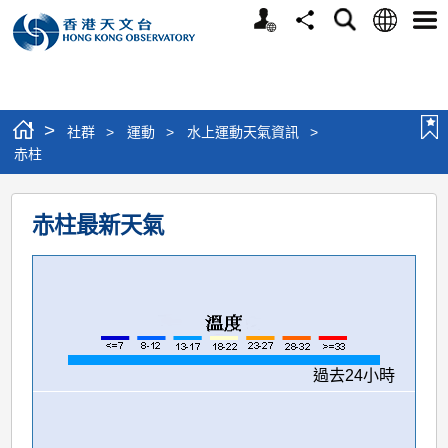
個
語
搜
分
選
人
言
尋
享
單
版
網
站
>
社群
>
運動
>
水上運動天氣資訊
>
赤柱
赤
赤柱最新天氣
柱
過去24小時