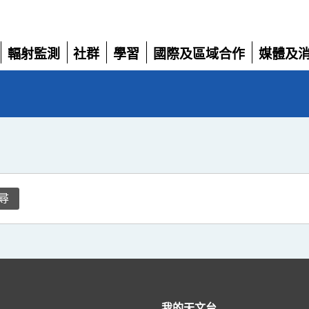
輻射監測
社群
學習
國際及區域合作
媒體及
展
展
展
展
展
開
開
開
開
開
尋
我的天文台