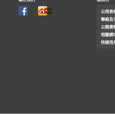
M5.0+
公用表
M6.0+
聯絡及
公開資
相關網
快速用