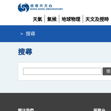
天氣
氣候
地球物理
天文及授時
展
展
展
展
開
開
開
開
>
搜尋
搜尋
SearchBarBox
搜
關注我們
服務台