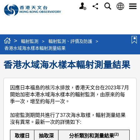
個
語
搜
分
選
人
言
尋
享
單
版
網
站
>
輻射監測
>
輻射監測、評價及防護
>
香港水域海水樣本輻射測量結果
香港水域海水樣本輻射測量結果
因應日本福島的核污水排放，香港天文台在2023年7月
開始加密本港水域海水樣本的輻射監測，由原來的每
季一次，增至約每月一次。
加密監測期間共進行了
37
次海水取樣，輻射測量結果
沒有異常。最新一次的詳情如下:
(2)
取樣日
抽取深
分析類別和測量結果