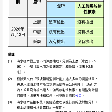
(1)
期
度
(3)
氚
人工伽馬放射
性核素
上層
沒有檢出
沒有檢出
2026年
中層
沒有檢出
沒有檢出
7月13日
低層
沒有檢出
沒有檢出
備註:
(1)
海水樣本從三個不同深度抽取，分別為上層（水面下2.5
米）、中層（與水面及海床等距）和低層（海床上2.5
米）。
(2)
根據天文台「環境輻射監測計劃」過去多年的測量結果，
香港水域海水樣本所含氚的活度在每公升6貝可（Bq）之
內，並且沒有檢出過人工伽馬放射性核素。有關監測計劃
的取樣、測量方法和結果，可參閱計劃的
報告
。
(3)
海水樣本在抽取後，需經過處理以進行氚的放射性分析，
樣本處理和分析共需時約一星期。