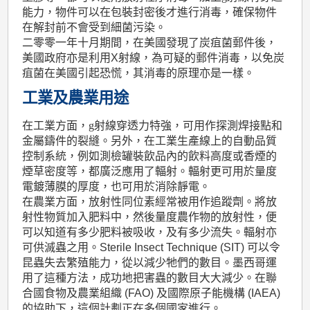
能力，物件可以在包裝封密後才進行消毒，確保物件
在解封前不會受到細菌污染。
二零零一年十月期間，在美國發現了炭疽菌郵件後，
美國政府亦是利用X射線，為可疑的郵件消毒，以免炭
疽菌在美國引起恐慌，其消毒的原理亦是一樣。
工業及農業用途
在工業方面，
射線穿透力特強，可用作探測焊接點和
金屬鑄件的裂縫。另外，在工業生產線上的自動品質
控制系統，例如測檢罐裝飲品內的飲料高度或香煙的
煙草密度等，都廣泛應用了輻射。輻射更可用於量度
電鍍薄膜的厚度，也可用於消除靜電。
在農業方面，放射性同位素經常被用作追蹤劑。將放
射性物質加入肥料中，然後量度農作物的放射性，便
可以知道有多少肥料被吸收，及有多少流失。輻射亦
可供滅蟲之用。Sterile Insect Technique (SIT) 可以令
昆蟲失去繁殖能力，從以減少牠們的數目。墨西哥運
用了這種方法，成功地把害蟲的數目大大減少。在聯
合國食物及農業組織 (FAO) 及國際原子能機構 (IAEA)
的協助下，這個計劃正在多個國家進行。