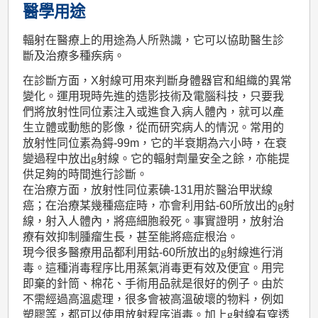
醫學用途
輻射在醫療上的用途為人所熟識，它可以協助醫生診
斷及治療多種疾病。
在診斷方面，X射線可用來判斷身體器官和組織的異常
變化。運用現時先進的造影技術及電腦科技，只要我
們將放射性同位素注入或進食入病人體內，就可以產
生立體或動態的影像，從而研究病人的情況。常用的
放射性同位素為鍀-99m，它的半衰期為六小時，在衰
變過程中放出
射線。它的輻射劑量安全之餘，亦能提
供足夠的時間進行診斷。
在治療方面，放射性同位素碘-131用於醫治甲狀線
癌；在治療某幾種癌症時，亦會利用鈷-60所放出的
射
線，射入人體內，將癌細胞殺死。事實證明，放射治
療有效抑制腫瘤生長，甚至能將癌症根治。
現今很多醫療用品都利用鈷-60所放出的
射線進行消
毒。這種消毒程序比用蒸氣消毒更有效及便宜。用完
即棄的針筒、棉花、手術用品就是很好的例子。由於
不需經過高溫處理，很多會被高溫破壞的物料，例如
塑膠等，都可以使用放射程序消毒。加上
射線有穿透