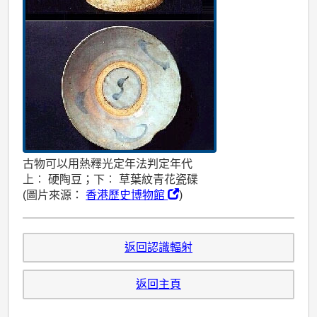
古物可以用熱釋光定年法判定年代
上︰ 硬陶豆；下︰ 草葉紋青花瓷碟
(圖片來源：
香港歷史博物館
)
返回認識輻射
返回主頁