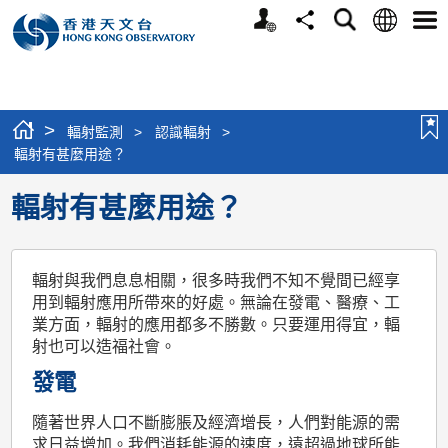
個
語
搜
分
選
人
言
尋
享
單
版
網
站
>
輻射監測
>
認識輻射
>
輻射有甚麼用途？
輻射有甚麼用途？
輻射與我們息息相關，很多時我們不知不覺間已經享
用到輻射應用所帶來的好處。無論在發電、醫療、工
業方面，輻射的應用都多不勝數。只要運用得宜，輻
射也可以造福社會。
發電
隨著世界人口不斷膨脹及經濟增長，人們對能源的需
求日益增加。我們消耗能源的速度，遠超過地球所能