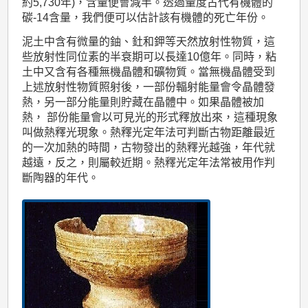
約5,730年)，含量便會減半。透過量度古代有機體的
碳-14含量，我們便可以估計該有機體的死亡年份。
泥土中含有微量的鈾、釷和鉀等天然放射性物質，這
些放射性同位素的半衰期可以長達10億年。同時，粘
土中又含有各種無機晶體和礦物質。當無機晶體受到
上述放射性物質照射後，一部份輻射能量會令晶體發
熱，另一部分能量則貯藏在晶體中。如果晶體被加
熱， 部份能量會以可見光的形式釋放出來，這種現象
叫做熱釋光現象。熱釋光定年法可判斷古物距離最近
的一次加熱的時間，古物發出的熱釋光越強，年代就
越遠，反之，則屬較近期。熱釋光定年法常被用作判
斷陶器的年代。