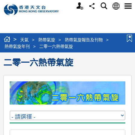
個
語
搜
分
選
人
言
尋
享
單
版
網
站
>
天氣
>
熱帶氣旋
>
熱帶氣旋報告及刊物
>
熱帶氣旋年刊
>
二零一六熱帶氣旋
二零一六熱帶氣旋