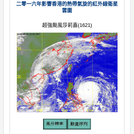
二零一六年影響香港的熱帶氣旋的紅外線衛星
雲圖
超強颱風莎莉嘉(1621)