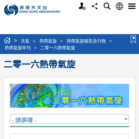
個
語
搜
分
選
人
言
尋
享
單
版
網
站
>
天氣
>
熱帶氣旋
>
熱帶氣旋報告及刊物
>
熱帶氣旋年刊
>
二零一六熱帶氣旋
二零一六熱帶氣旋