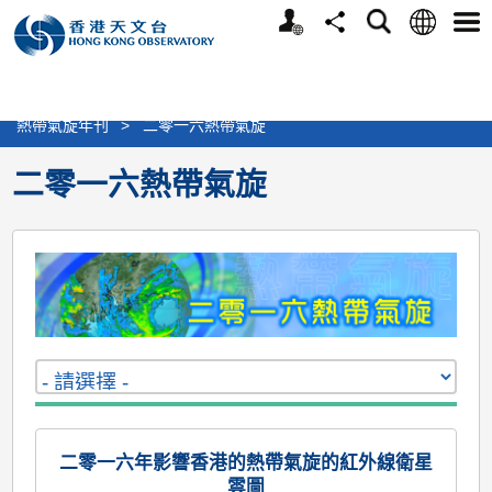
個
語
搜
分
選
人
言
尋
享
單
版
>
天氣
>
熱帶氣旋
>
熱帶氣旋報告及刊物
網
>
熱帶氣旋年刊
>
二零一六熱帶氣旋
站
二零一六熱帶氣旋
二零一六年影響香港的熱帶氣旋的紅外線衛星
雲圖