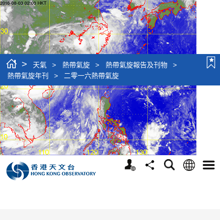
>
天氣
>
熱帶氣旋
>
熱帶氣旋報告及刊物
>
熱帶氣旋年刊
>
二零一六熱帶氣旋
個
語
搜
分
選
人
言
尋
享
單
版
網
站