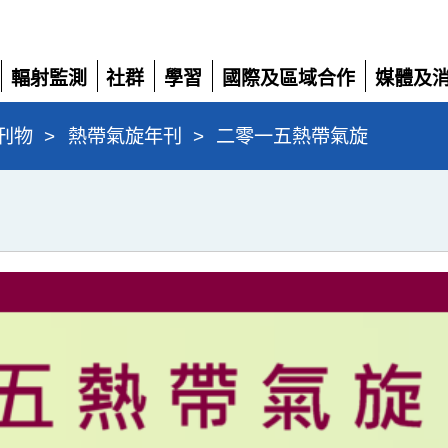
輻射監測
社群
學習
國際及區域合作
媒體及
展
展
展
展
展
開
開
開
開
開
刊物
>
熱帶氣旋年刊
>
二零一五熱帶氣旋