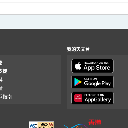
我的天文台
格
支援
料
址
戶指南