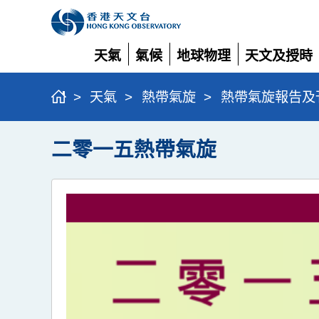
天氣
氣候
地球物理
天文及授時
展
展
展
展
開
開
開
開
>
天氣
>
熱帶氣旋
>
熱帶氣旋報告及
二零一五熱帶氣旋