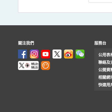
關注我們
服務台
公用表
聯絡及
M5.0+
M6.0+
公開資
相關網
快速用