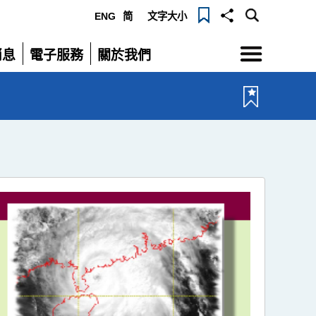
ENG
简
文字大小
選
消息
電子服務
關於我們
單
展
展
開
開