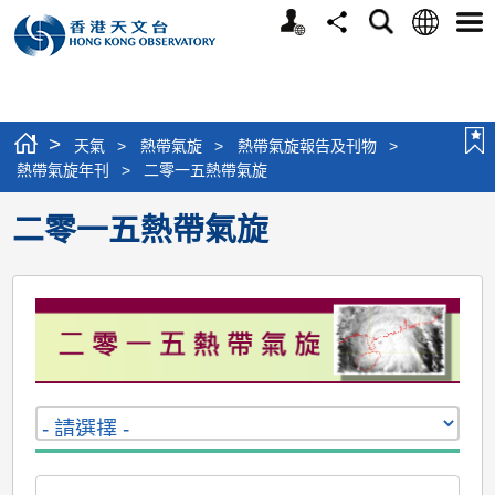
個
語
搜
分
選
人
言
尋
享
單
版
網
站
>
天氣
>
熱帶氣旋
>
熱帶氣旋報告及刊物
>
熱帶氣旋年刊
>
二零一五熱帶氣旋
二零一五熱帶氣旋