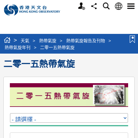
個
語
搜
分
選
人
言
尋
享
單
版
網
站
>
天氣
>
熱帶氣旋
>
熱帶氣旋報告及刊物
>
熱帶氣旋年刊
>
二零一五熱帶氣旋
二零一五熱帶氣旋