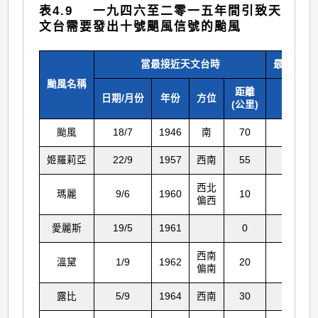
表4.9 一九四六至二零一五年間引致天
文台需要發出十號颶風信號的颱風
當最接近天文台時
最低平均海
颱風名稱
距離
日期/月份
年份
方位
每小
(公里)
颱風
18/7
1946
南
70
985.
姬羅莉亞
22/9
1957
西南
55
986.
西北
瑪麗
9/6
1960
10
974.
偏西
愛麗斯
19/5
1961
0
981.
西南
溫黛
1/9
1962
20
955.
偏南
露比
5/9
1964
西南
30
971.