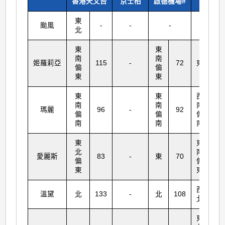
香港天文台
京士柏
啟德機場#
橫瀾島
東
颱風
-
-
-
-
北
東
東
南
南
姬羅莉亞
115
-
72
東
11
偏
偏
東
東
東
東
西
南
南
南
瑪麗
96
-
92
11
偏
偏
偏
南
南
南
東
東
北
南
愛麗斯
83
-
東
70
90
偏
偏
東
東
西
溫黛
北
133
-
北
108
14
北
東