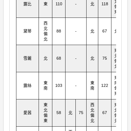
北
露比
東
110
-
北
118
14
偏
東
西
北
黛蒂
88
-
北
67
北
11
偏
北
東
北
雪麗
北
68
-
北
75
12
偏
北
東
東
東
南
露絲
103
-
122
14
南
南
偏
東
東
西
東
北
北
北
愛茜
58
北
75
67
11
偏
偏
偏
東
北
北