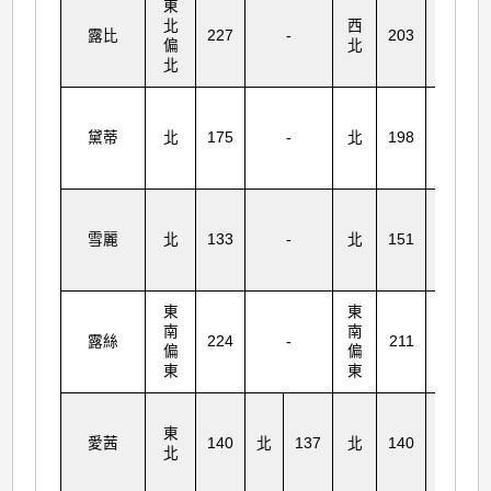
東
北
西
露比
227
-
203
東
2
偏
北
北
黛蒂
北
175
-
北
198
北
1
東
雪麗
北
133
-
北
151
2
北
東
東
東
南
南
南
露絲
224
-
211
1
偏
偏
偏
東
東
東
東
東
北
愛茜
140
北
137
北
140
1
北
偏
東