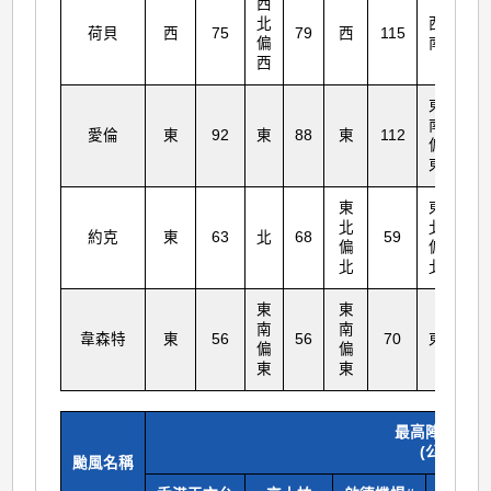
西
北
西
荷貝
西
75
79
西
115
14
偏
南
西
東
南
愛倫
東
92
東
88
東
112
16
偏
東
東
東
北
北
約克
東
63
北
68
59
15
偏
偏
北
北
東
東
南
南
韋森特
東
56
56
70
東
10
偏
偏
東
東
最高陣風風向
(公里每小
颱風名稱