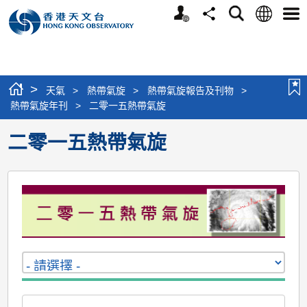
個
語
搜
分
選
人
言
尋
享
單
版
網
站
>
天氣
>
熱帶氣旋
>
熱帶氣旋報告及刊物
>
熱帶氣旋年刊
>
二零一五熱帶氣旋
二零一五熱帶氣旋