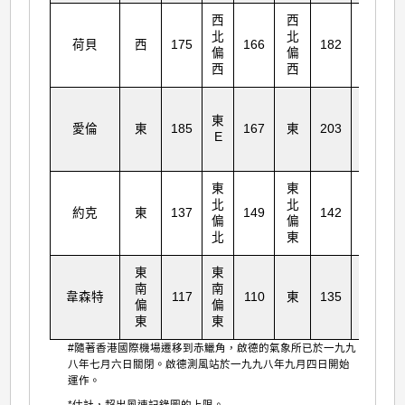
西
西
北
北
西
荷貝
西
175
166
182
1
偏
偏
南
西
西
東
愛倫
東
185
167
東
203
東
2
E
東
東
東
北
北
北
約克
東
137
149
142
2
偏
偏
偏
北
東
北
東
東
東
南
南
南
韋森特
117
110
東
135
1
偏
偏
偏
東
東
東
#隨著香港國際機場遷移到赤鱲角，啟德的氣象所已於一九九
八年七月六日關閉。啟德測風站於一九九八年九月四日開始
運作。
*估計，超出風速記錄圖的上限。