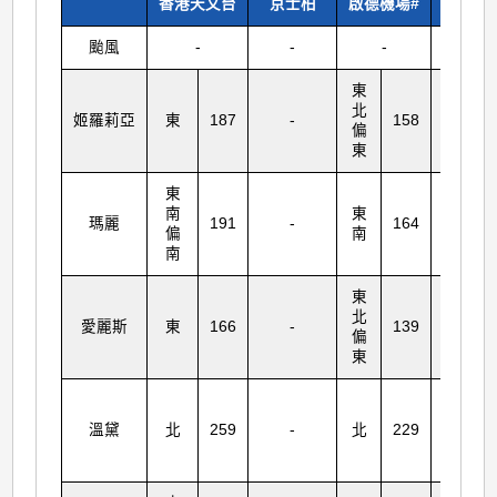
香港天文台
京士柏
啟德機場#
橫瀾
颱風
-
-
-
-
東
東
北
北
姬羅莉亞
東
187
-
158
1
偏
偏
東
東
東
西
南
東
南
瑪麗
191
-
164
1
偏
南
偏
南
南
東
北
西
愛麗斯
東
166
-
139
1
偏
南
東
西
北
溫黛
北
259
-
北
229
2
偏
北