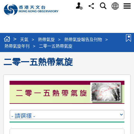
個
語
搜
分
選
人
言
尋
享
單
版
網
站
>
天氣
>
熱帶氣旋
>
熱帶氣旋報告及刊物
>
熱帶氣旋年刊
>
二零一五熱帶氣旋
二零一五熱帶氣旋