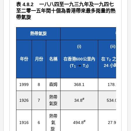
表 4.8.2 一八八四至一九三九年及一九四七
至二零一五年間十個為香港帶來最多雨量的熱
帶氣旋
熱帶氣旋
香港天文
(i)
(ii)
年份
月份
名稱
在香港600公里內
在 T
之後的
2
(T
T
)
24 小時內
1
2
1999
8
森姆
368.1
178.9
熱帶
#
#
1926
7
34.8
534.0
氣旋
熱帶
#
#
1916
6
氣
494.8
27.9
旋