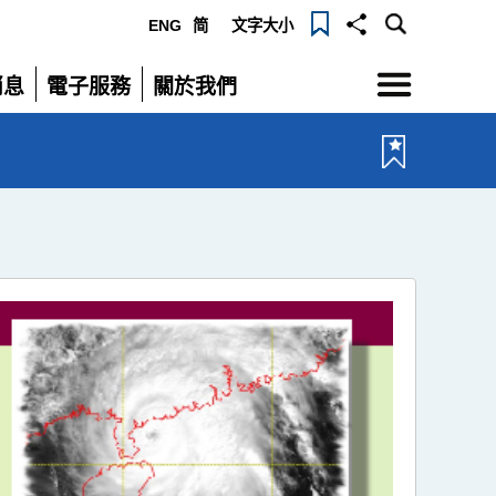
ENG
简
文字大小
選
消息
電子服務
關於我們
單
展
展
開
開