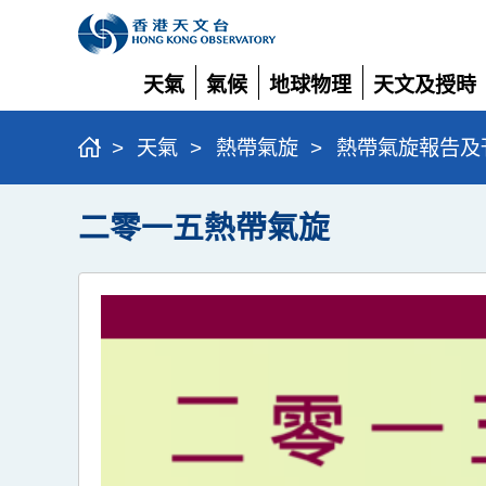
天氣
氣候
地球物理
天文及授時
展
展
展
展
開
開
開
開
>
天氣
>
熱帶氣旋
>
熱帶氣旋報告及
二零一五熱帶氣旋