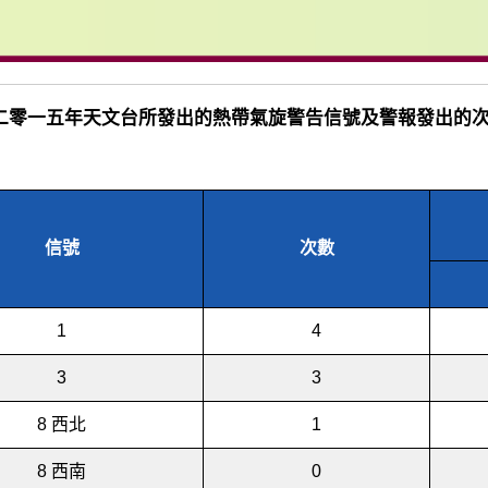
3 二零一五年天文台所發出的熱帶氣旋警告信號及警報發出的
信號
次數
1
4
3
3
8 西北
1
8 西南
0