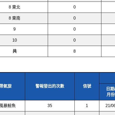
8 東北
0
8 東南
0
9
0
10
0
共
8
帶氣旋
警報發出的次數
信號
日期
月份
風暴鯨魚
35
1
21/0