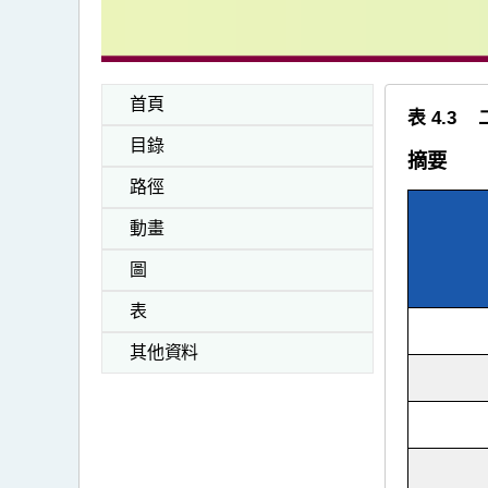
首頁
表 4.
目錄
摘要
路徑
動畫
圖
表
其他資料