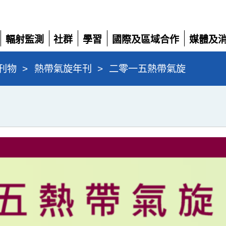
輻射監測
社群
學習
國際及區域合作
媒體及
展
展
展
展
展
開
開
開
開
開
刊物
>
熱帶氣旋年刊
>
二零一五熱帶氣旋