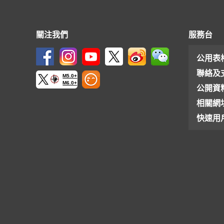
關注我們
服務台
公用表
聯絡及
M5.0+
M6.0+
公開資
相關網
快速用