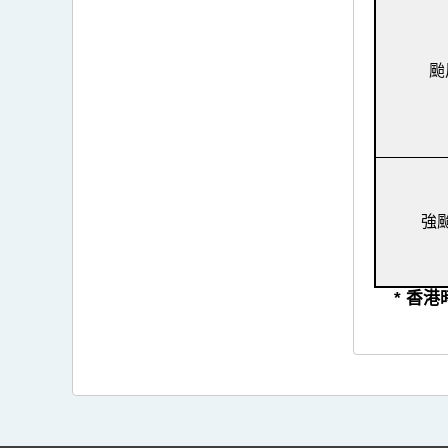
颱
強
* 香