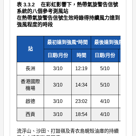
表 3.3.2 在彩虹影響下，熱帶氣旋警告信號
系統的八個參考測風站
在熱帶氣旋警告信號生效時錄得持續風力達到
強風程度的時段
最初達到強風*時間
最後達到強風*時間
站
日期/月份
時間
日期/月份
時間
長洲
3/10
12:19
5/10
05:20
香港國際
3/10
14:34
5/10
03:09
機場
啟德
3/10
23:02
4/10
09:20
西貢
3/10
18:54
4/10
09:17
流浮山、沙田、打鼓嶺及青衣島蜆殼油庫的持續