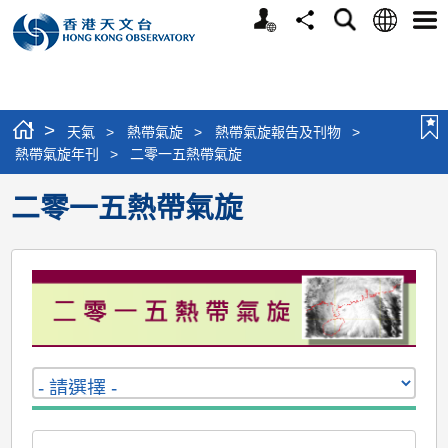
個
語
搜
分
選
人
言
尋
享
單
版
網
站
>
天氣
>
熱帶氣旋
>
熱帶氣旋報告及刊物
>
熱帶氣旋年刊
>
二零一五熱帶氣旋
二零一五熱帶氣旋