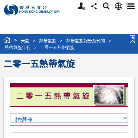
個
語
搜
分
選
人
言
尋
享
單
版
網
站
>
天氣
>
熱帶氣旋
>
熱帶氣旋報告及刊物
>
熱帶氣旋年刊
>
二零一五熱帶氣旋
二零一五熱帶氣旋