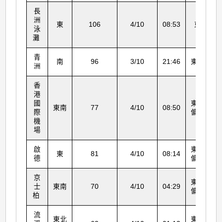
長
洲
東
106
4/10
08:53
東
泳
灘
青
南
96
3/10
21:46
東北
洲
香
港
國
東南
東南
77
4/10
08:50
際
偏東
機
場
啟
東南
東
81
4/10
08:14
德
偏東
京
東南
士
東南
70
4/10
04:29
偏東
柏
流
東北
東北