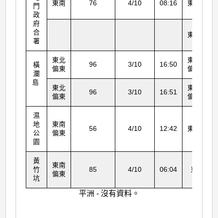
東南
76
4/10
08:16
東南
門
政
府
合
東南
署
東北
東北
96
3/10
16:50
橫
偏東
偏東
瀾
島
東北
東北
96
3/10
16:51
偏東
偏東
濕
地
東南
56
4/10
12:42
東南
公
偏東
園
黃
東南
竹
85
4/10
06:04
東
偏東
坑
平洲 - 沒有資料。