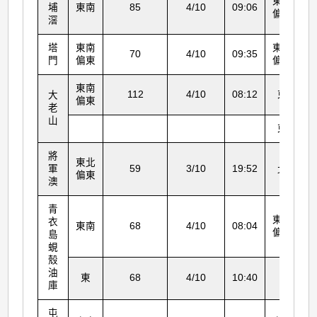
東南
埔
東南
85
4/10
09:06
偏東
滘
塔
東南
東南
70
4/10
09:35
門
偏東
偏東
東南
112
4/10
08:12
東
大
偏東
老
山
東
將
東北
軍
59
3/10
19:52
北
偏東
澳
青
東南
衣
東南
68
4/10
08:04
偏東
島
蜆
殼
油
東
68
4/10
10:40
庫
屯