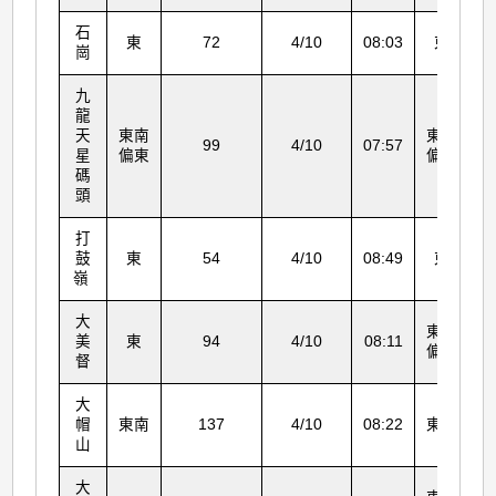
石
東
72
4/10
08:03
東
崗
九
龍
天
東南
東南
99
4/10
07:57
星
偏東
偏東
碼
頭
打
鼓
東
54
4/10
08:49
東
嶺
大
東南
美
東
94
4/10
08:11
偏東
督
大
帽
東南
137
4/10
08:22
東南
山
大