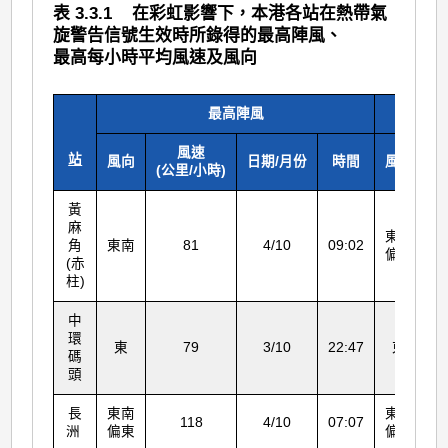
表 3.3.1 在彩虹影響下，本港各站在熱帶氣
旋警告信號生效時所錄得的最高陣風、
最高每小時平均風速及風向
最高陣風
風速
站
風向
日期/月份
時間
風向
(公里/小時)
(
黃
麻
東南
角
東南
81
4/10
09:02
偏東
(赤
柱)
中
環
東
79
3/10
22:47
東
碼
頭
長
東南
東南
118
4/10
07:07
洲
偏東
偏東