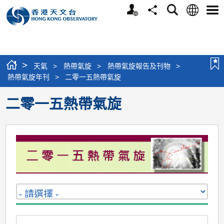
個
語
搜
分
選
人
言
尋
享
單
版
網
站
>
天氣
>
熱帶氣旋
>
熱帶氣旋報告及刊物
>
熱帶氣旋年刊
>
二零一五熱帶氣旋
二零一五熱帶氣旋