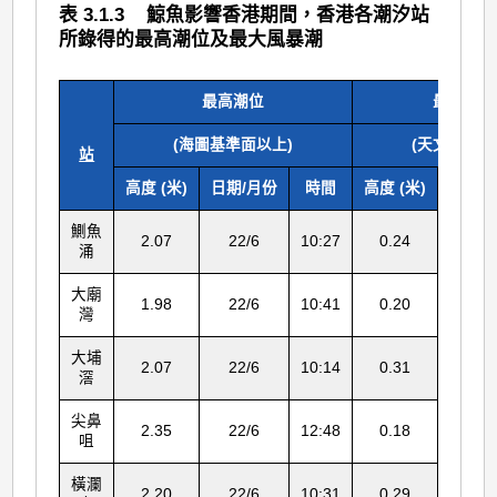
表 3.1.3 鯨魚影響香港期間，香港各潮汐站
所錄得的最高潮位及最大風暴潮
最高潮位
最大風暴
(海圖基準面以上)
(天文潮高度
站
高度 (米)
日期/月份
時間
高度 (米)
日期/
鰂魚
2.07
22/6
10:27
0.24
22/
涌
大廟
1.98
22/6
10:41
0.20
22/
灣
大埔
2.07
22/6
10:14
0.31
22/
滘
尖鼻
2.35
22/6
12:48
0.18
23/
咀
橫瀾
2.20
22/6
10:31
0.29
22/