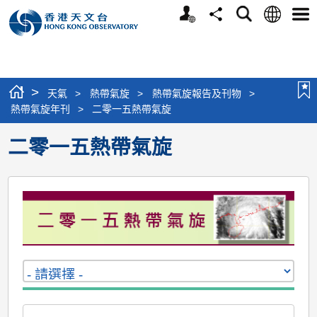
個
語
搜
分
選
人
言
尋
享
單
版
網
站
>
天氣
>
熱帶氣旋
>
熱帶氣旋報告及刊物
>
熱帶氣旋年刊
>
二零一五熱帶氣旋
二零一五熱帶氣旋