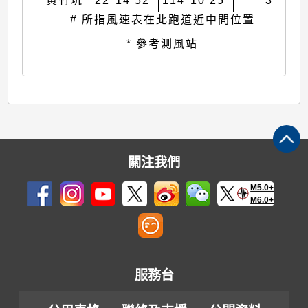
黃竹坑
22°14’52”
114°10’25”
30
# 所指風速表在北跑道近中間位置
* 參考測風站
關注我們
M5.0+
M6.0+
服務台