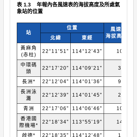
表 1.3 年報內各風速表的海拔高度及所處氣
象站的位置
位置
風速表的
站
海拔高度(米
北緯
東經
黃麻角
22°11’51”
114°12’43”
103
(赤柱)
中環碼
22°17’20”
114°09’21”
30
頭
長洲*
22°12’04”
114°01’36”
99
長洲泳
22°12’39”
114°01’45”
27
灘
青洲
22°17’06”
114°06’46”
107
香港國
22°18’34”
113°55’19”
14#
際機場*
啟德*
22°18’35”
114°12’48”
16