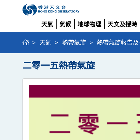
天氣
氣候
地球物理
天文及授時
展
展
展
展
開
開
開
開
>
天氣
>
熱帶氣旋
>
熱帶氣旋報告及
二零一五熱帶氣旋