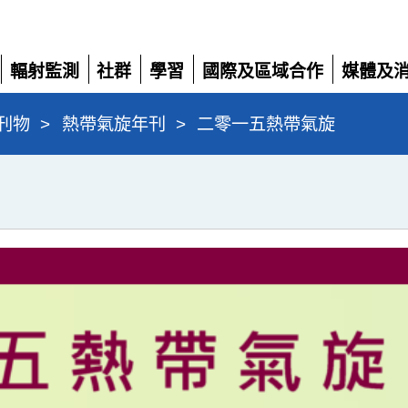
輻射監測
社群
學習
國際及區域合作
媒體及
展
展
展
展
展
開
開
開
開
開
刊物
>
熱帶氣旋年刊
>
二零一五熱帶氣旋