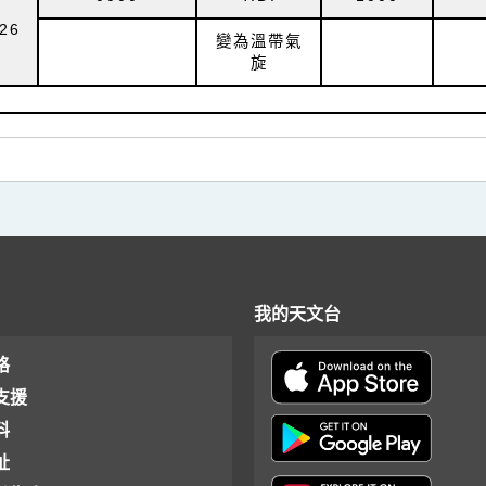
26
變為溫帶氣
旋
我的天文台
格
支援
料
址