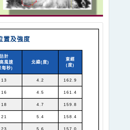
時位置及強度
估計
東經
高風速
北緯(
度)
(
度)
米每秒)
13
4.2
162.9
16
4.5
161.4
18
4.7
159.8
21
5.4
158.4
23
5.6
157.0