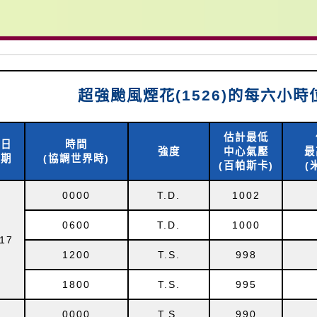
超強颱風煙花(1526)的每六小
估計最低
日
時間
強度
中心氣壓
最
期
(協調世界時)
(百帕斯卡)
(
0000
T.D.
1002
0600
T.D.
1000
17
1200
T.S.
998
1800
T.S.
995
0000
T.S.
990