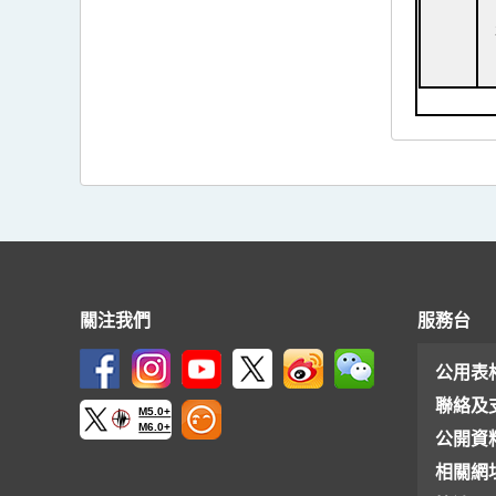
關注我們
服務台
公用表
聯絡及
M5.0+
M6.0+
公開資
相關網