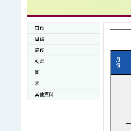
首頁
目錄
路徑
月
動畫
份
圖
表
其他資料