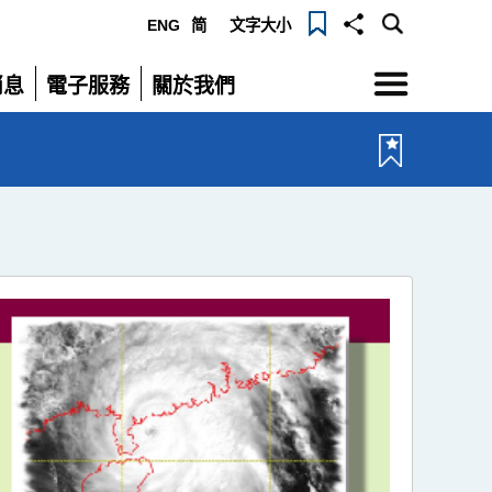
ENG
简
文字大小
選
消息
電子服務
關於我們
單
展
展
開
開