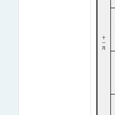
十
一
月