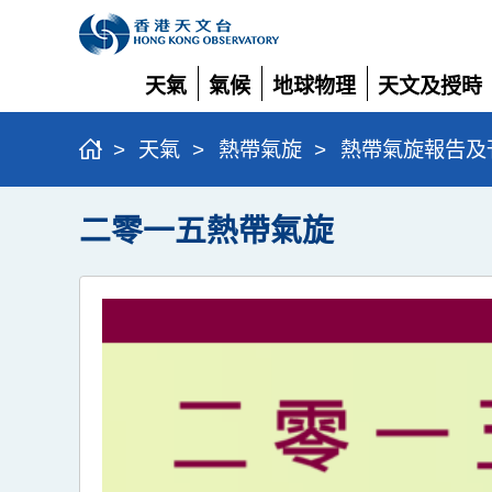
天氣
氣候
地球物理
天文及授時
展
展
展
展
開
開
開
開
>
天氣
>
熱帶氣旋
>
熱帶氣旋報告及
二零一五熱帶氣旋