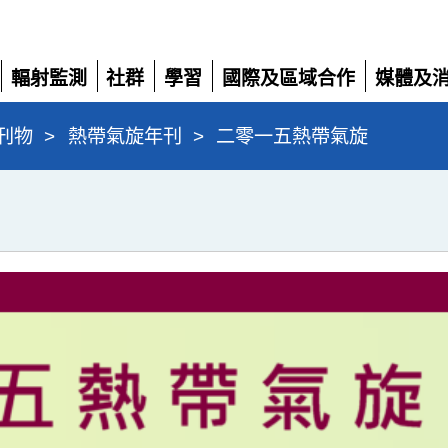
輻射監測
社群
學習
國際及區域合作
媒體及
展
展
展
展
展
開
開
開
開
開
刊物
>
熱帶氣旋年刊
>
二零一五熱帶氣旋