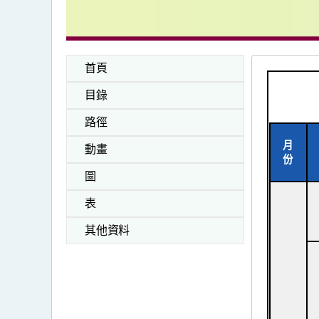
首頁
目錄
路徑
月
動畫
份
圖
表
其他資料