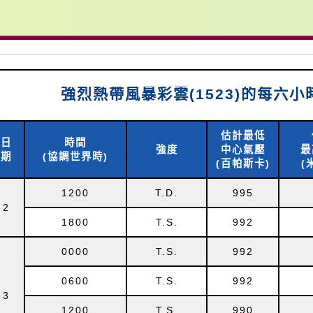
強烈熱帶風暴彩雲(1523)的每六
估計最低
日
時間
強度
中心氣壓
最
期
(協調世界時)
(百帕斯卡)
(
1200
T.D.
995
2
1800
T.S.
992
0000
T.S.
992
0600
T.S.
992
3
1200
T.S.
990