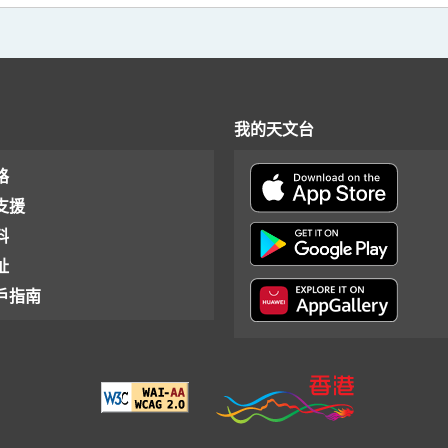
我的天文台
格
支援
料
址
戶指南