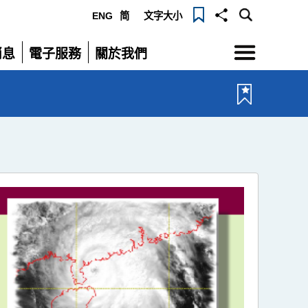
ENG
简
文字大小
選
消息
電子服務
關於我們
單
展
展
開
開