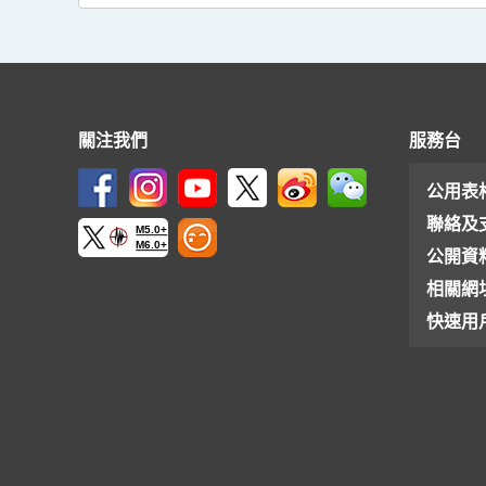
關注我們
服務台
公用表
聯絡及
M5.0+
M6.0+
公開資
相關網
快速用