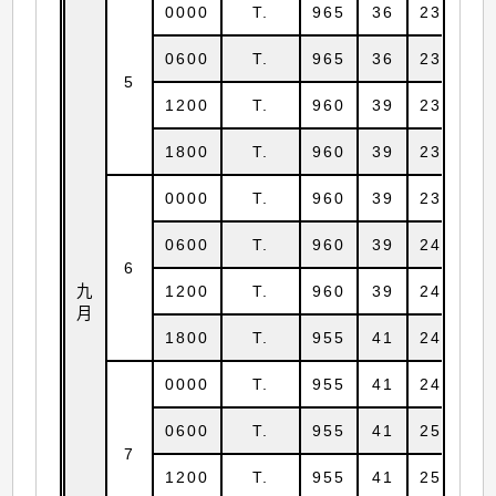
0000
T.
965
36
23.5
1
0600
T.
965
36
23.6
1
5
1200
T.
960
39
23.6
1
1800
T.
960
39
23.7
1
0000
T.
960
39
23.8
1
0600
T.
960
39
24.0
1
6
九
1200
T.
960
39
24.3
1
月
1800
T.
955
41
24.5
1
0000
T.
955
41
24.7
1
0600
T.
955
41
25.0
1
7
1200
T.
955
41
25.2
1