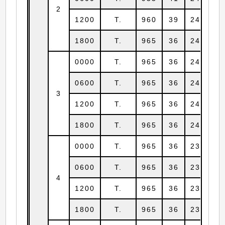
2
1200
T.
960
39
24.5
1
1800
T.
965
36
24.7
1
0000
T.
965
36
24.7
1
0600
T.
965
36
24.7
1
3
1200
T.
965
36
24.5
1
1800
T.
965
36
24.3
1
0000
T.
965
36
23.8
1
0600
T.
965
36
23.6
1
4
1200
T.
965
36
23.4
1
1800
T.
965
36
23.5
1