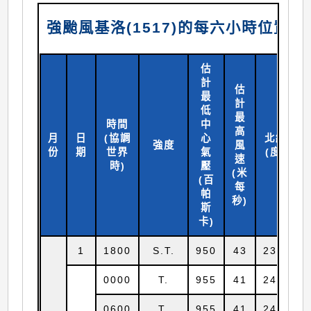
強颱風基洛(1517)的每六小時位置及
估
計
估
最
計
低
最
時間
中
高
月
日
(協調
心
北緯
強度
風
份
期
世界
氣
(
度)
速
時)
壓
(米
(百
每
帕
秒)
斯
卡)
1
1800
S.T.
950
43
23.8
1
0000
T.
955
41
24.0
1
0600
T.
955
41
24.3
1