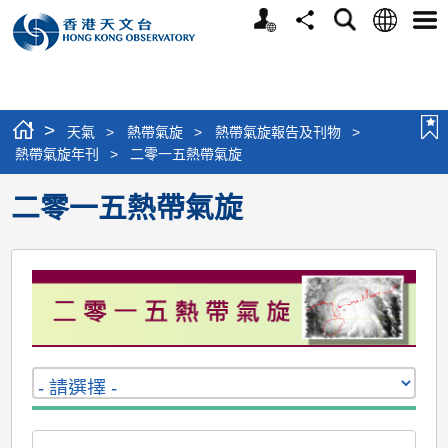
個
語
搜
分
選
人
言
尋
享
單
版
網
站
>
天氣
>
熱帶氣旋
>
熱帶氣旋報告及刊物
>
熱帶氣旋年刊
>
二零一五熱帶氣旋
二零一五熱帶氣旋