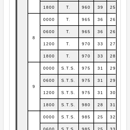
1800
T.
960
39
25.6
1
0000
T.
965
36
26.0
1
0600
T.
965
36
26.6
1
8
1200
T.
970
33
27.3
1
1800
T.
970
33
28.1
1
0000
S.T.S.
975
31
29.0
1
0600
S.T.S.
975
31
29.7
1
9
1200
S.T.S.
975
31
30.8
1
1800
S.T.S.
980
28
31.6
1
0000
S.T.S.
985
25
32.6
1
0600
S.T.S.
985
25
33.9
1