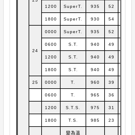
1200
SuperT.
935
52
24.5
1800
SuperT.
930
54
25.2
0000
SuperT.
935
52
26.2
0600
S.T.
940
49
27.9
24
1200
S.T.
940
49
29.6
1800
S.T.
940
49
31.6
25
0000
T.
960
39
33.9
0600
T.
965
36
35.1
1200
S.T.S.
975
31
36.4
1800
T.S.
985
23
37.7
變為溫