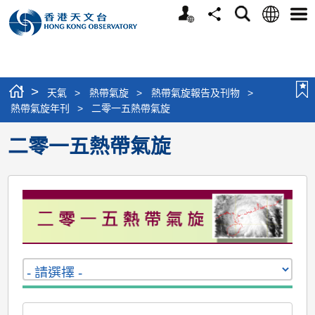
個
語
搜
分
選
人
言
尋
享
單
版
網
站
>
天氣
>
熱帶氣旋
>
熱帶氣旋報告及刊物
>
熱帶氣旋年刊
>
二零一五熱帶氣旋
二零一五熱帶氣旋