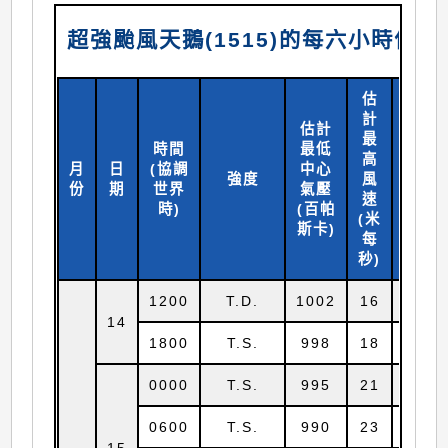
超強颱風天鵝(1515)的每六小時位
估
計
估計
最
時間
最低
高
月
日
(協調
中心
北緯
強度
風
份
期
世界
氣壓
(
度)
速
時)
(百帕
(米
斯卡)
每
秒)
1200
T.D.
1002
16
12.7
14
1800
T.S.
998
18
13.0
0000
T.S.
995
21
13.5
0600
T.S.
990
23
13.8
15