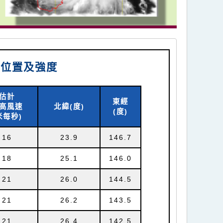
時位置及強度
估計
東經
高風速
北緯(
度)
(
度)
米每秒)
16
23.9
146.7
18
25.1
146.0
21
26.0
144.5
21
26.2
143.5
21
26.4
142.5