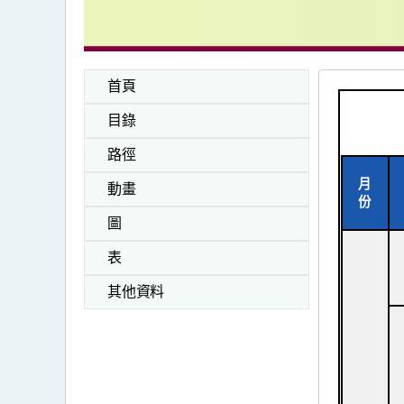
首頁
目錄
路徑
月
動畫
份
圖
表
其他資料