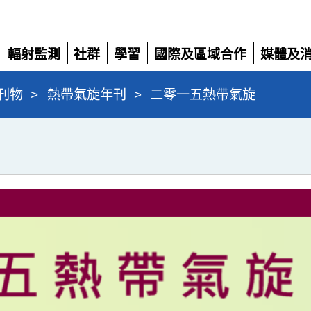
輻射監測
社群
學習
國際及區域合作
媒體及
展
展
展
展
展
開
開
開
開
開
刊物
>
熱帶氣旋年刊
>
二零一五熱帶氣旋