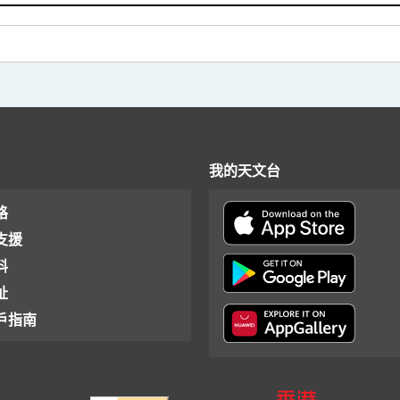
我的天文台
格
支援
料
址
戶指南