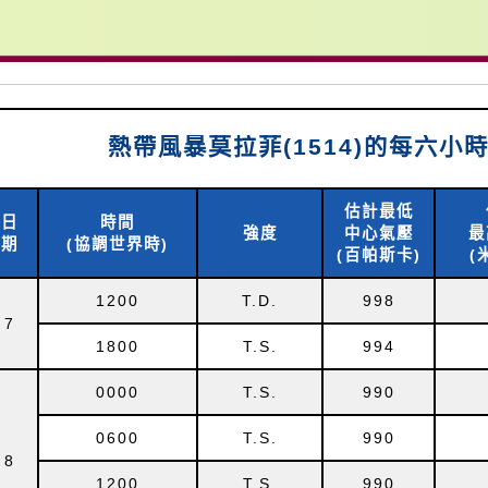
熱帶風暴莫拉菲(1514)的每六小
估計最低
日
時間
強度
中心氣壓
最
期
(協調世界時)
(百帕斯卡)
(
1200
T.D.
998
7
1800
T.S.
994
0000
T.S.
990
0600
T.S.
990
8
1200
T.S.
990