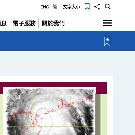
ENG
简
文字大小
選
消息
電子服務
關於我們
單
展
展
開
開