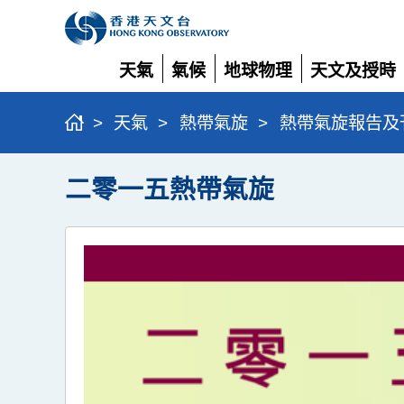
天氣
氣候
地球物理
天文及授時
展
展
展
展
開
開
開
開
>
天氣
>
熱帶氣旋
>
熱帶氣旋報告及
二零一五熱帶氣旋