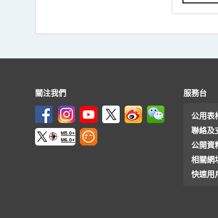
關注我們
服務台
公用表
聯絡及
M5.0+
M6.0+
公開資
相關網
快速用