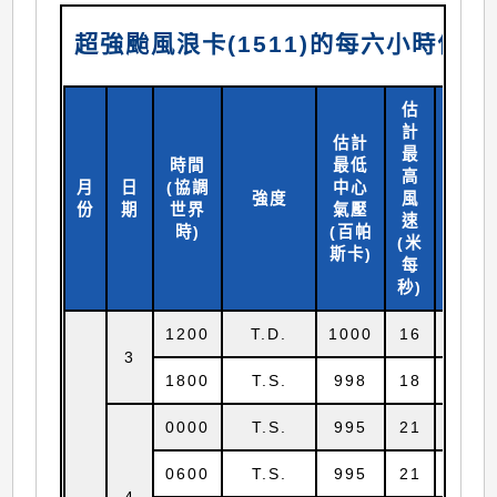
超強颱風浪卡(1511)的每六小時位
估
計
估計
最
時間
最低
高
月
日
(協調
中心
北緯
強度
風
份
期
世界
氣壓
(
度)
速
時)
(百帕
(米
斯卡)
每
秒)
1200
T.D.
1000
16
9.2
3
1800
T.S.
998
18
9.4
0000
T.S.
995
21
10.3
0600
T.S.
995
21
10.7
4