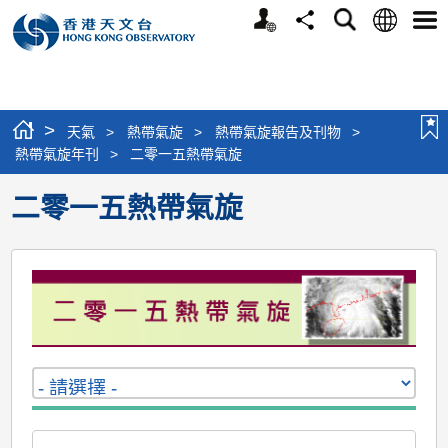
個
語
搜
分
選
人
言
尋
享
單
版
網
站
>
天氣
>
熱帶氣旋
>
熱帶氣旋報告及刊物
>
熱帶氣旋年刊
>
二零一五熱帶氣旋
二零一五熱帶氣旋