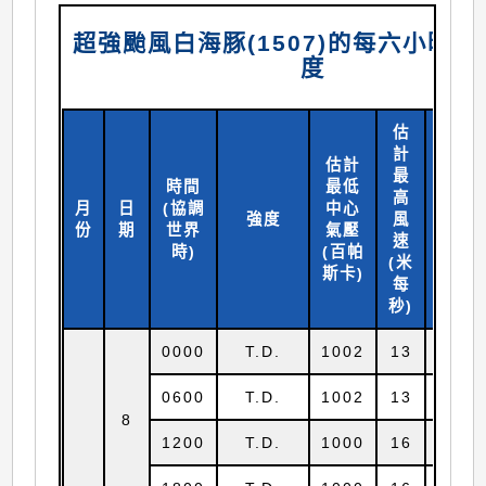
超強颱風白海豚(1507)的每六小時
度
估
計
估計
最
時間
最低
高
月
日
(協調
中心
北緯
強度
風
份
期
世界
氣壓
(
度)
速
時)
(百帕
(米
斯卡)
每
秒)
0000
T.D.
1002
13
3.5
0600
T.D.
1002
13
3.8
8
1200
T.D.
1000
16
3.8