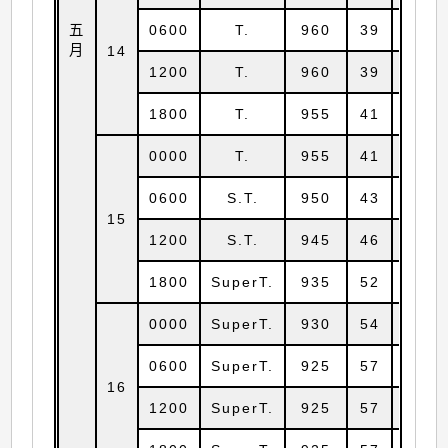
五
0600
T.
960
39
11.9
月
14
1200
T.
960
39
12.5
1800
T.
955
41
12.8
0000
T.
955
41
13.4
0600
S.T.
950
43
13.6
15
1200
S.T.
945
46
14.0
1800
SuperT.
935
52
14.8
0000
SuperT.
930
54
15.2
0600
SuperT.
925
57
15.8
16
1200
SuperT.
925
57
16.5