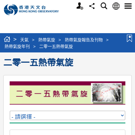
個
語
搜
分
選
人
言
尋
享
單
版
網
站
>
天氣
>
熱帶氣旋
>
熱帶氣旋報告及刊物
>
熱帶氣旋年刊
>
二零一五熱帶氣旋
二零一五熱帶氣旋