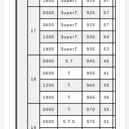
1800
SuperT.
925
57
17.2
0000
SuperT.
925
57
17.9
0600
SuperT.
925
57
18.6
17
1200
SuperT.
930
54
19.4
1800
SuperT.
935
52
20.1
0000
S.T.
945
46
20.8
0600
T.
955
41
21.5
18
1200
T.
960
39
22.2
1800
T.
965
36
23.1
0000
T.
970
33
23.8
0600
S.T.S.
975
31
24.6
19