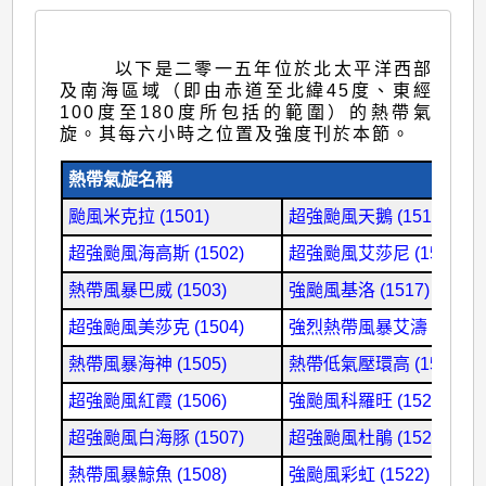
以下是二零一五年位於北太平洋西部
及南海區域（即由赤道至北緯45度、東經
100度至180度所包括的範圍）的熱帶氣
旋。其每六小時之位置及強度刊於本節。
熱帶氣旋名稱
颱風米克拉 (1501)
超強颱風天鵝 (1515)
超強颱風海高斯 (1502)
超強颱風艾莎尼 (1516)
熱帶風暴巴威 (1503)
強颱風基洛 (1517)
超強颱風美莎克 (1504)
強烈熱帶風暴艾濤 (1518)
熱帶風暴海神 (1505)
熱帶低氣壓環高 (1519)
超強颱風紅霞 (1506)
強颱風科羅旺 (1520)
超強颱風白海豚 (1507)
超強颱風杜鵑 (1521)
熱帶風暴鯨魚 (1508)
強颱風彩虹 (1522)