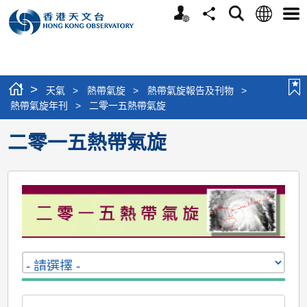
個
語
搜
分
選
人
言
尋
享
單
版
網
站
>
天氣
>
熱帶氣旋
>
熱帶氣旋報告及刊物
>
熱帶氣旋年刊
>
二零一五熱帶氣旋
二零一五熱帶氣旋