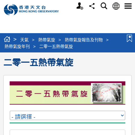
個
語
搜
分
選
人
言
尋
享
單
版
網
站
>
天氣
>
熱帶氣旋
>
熱帶氣旋報告及刊物
>
熱帶氣旋年刊
>
二零一五熱帶氣旋
二零一五熱帶氣旋