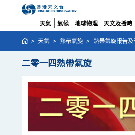
天氣
氣候
地球物理
天文及授時
展
展
展
展
開
開
開
開
>
天氣
>
熱帶氣旋
>
熱帶氣旋報告及
二零一四熱帶氣旋