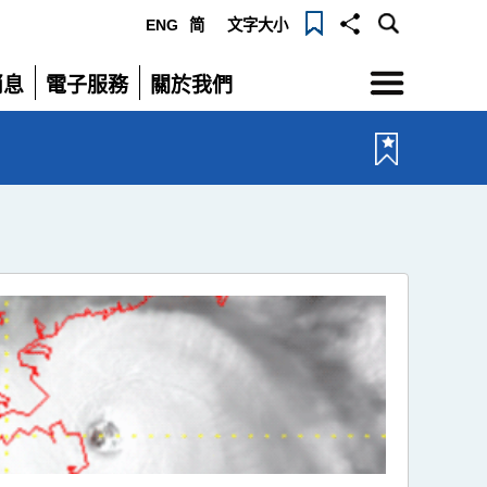
ENG
简
文字大小
選
消息
電子服務
關於我們
單
展
展
開
開