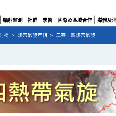
輻射監測
社群
學習
國際及區域合作
媒體及
展
展
展
展
展
開
開
開
開
開
刊物
>
熱帶氣旋年刊
>
二零一四熱帶氣旋