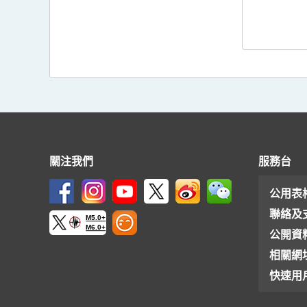
關注我們
服務台
公用表
聯絡及
M5.0+
M6.0+
公開資
相關網
快速用