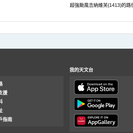
超強颱風吉納維芙(1413)的路
我的天文台
格
支援
料
址
戶指南