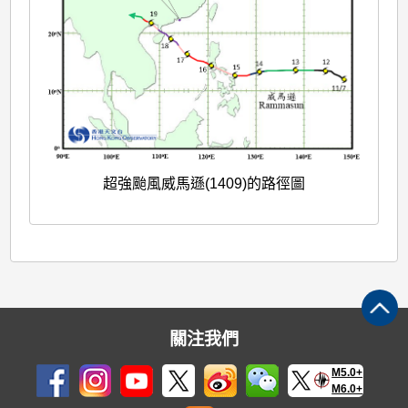
超強颱風威馬遜(1409)的路徑圖
關注我們
M5.0+
M6.0+