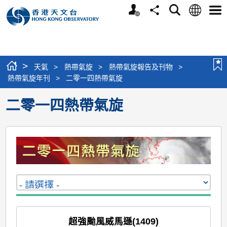
個
語
搜
分
選
人
言
尋
享
單
版
網
站
>
天氣
>
熱帶氣旋
>
熱帶氣旋報告及刊物
>
熱帶氣旋年刊
>
二零一四熱帶氣旋
二零一四熱帶氣旋
超強颱風威馬遜(1409)