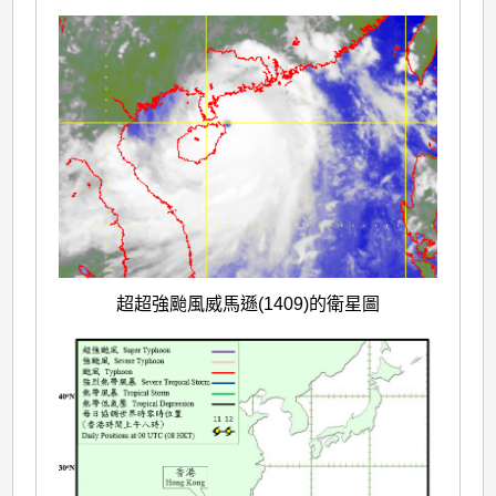
超超強颱風威馬遜(1409)的衛星圖