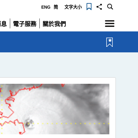
ENG
简
文字大小
選
消息
電子服務
關於我們
單
展
展
開
開