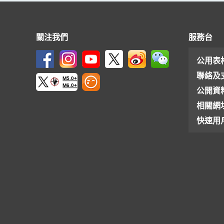
關注我們
服務台
公用表
聯絡及
M5.0+
M6.0+
公開資
相關網
快速用