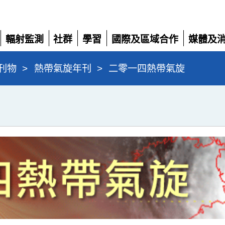
輻射監測
社群
學習
國際及區域合作
媒體及
展
展
展
展
展
開
開
開
開
開
刊物
>
熱帶氣旋年刊
>
二零一四熱帶氣旋