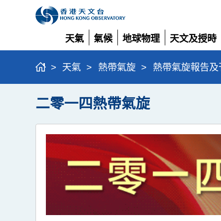
天氣
氣候
地球物理
天文及授時
展
展
展
展
開
開
開
開
>
天氣
>
熱帶氣旋
>
熱帶氣旋報告及
二零一四熱帶氣旋