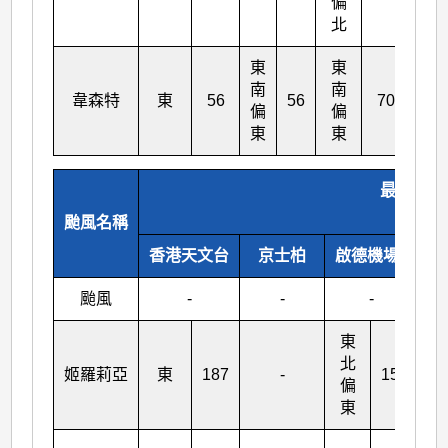
偏
偏
北
北
東
東
南
南
韋森特
東
56
56
70
東
偏
偏
東
東
最高陣風
(公里
颱風名稱
香港天文台
京士柏
啟德機場#
颱風
-
-
-
東
東
北
北
姬羅莉亞
東
187
-
158
偏
偏
東
東