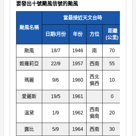
要發出十號颶風信號的颱風
當最接近天文台時
最低
颱風名稱
距離
日期/月份
年份
方位
(公里)
颱風
18/7
1946
南
70
姬羅莉亞
22/9
1957
西南
55
西北
瑪麗
9/6
1960
10
偏西
愛麗斯
19/5
1961
0
西南
溫黛
1/9
1962
20
偏南
露比
5/9
1964
西南
30