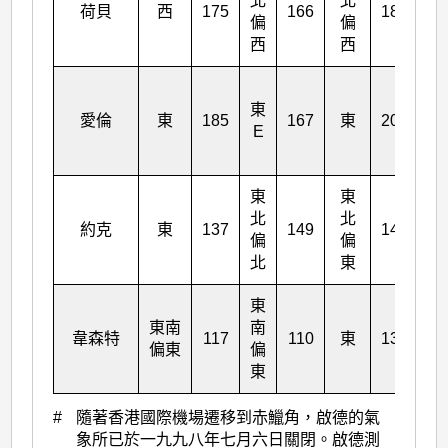
北
北
西
荷貝
西
175
166
182
偏
偏
南
西
西
東
愛倫
東
185
167
東
203
東
E
東
東
東
北
北
北
約克
東
137
149
142
偏
偏
偏
北
東
北
東
東
東南
南
南
韋森特
117
110
東
135
偏東
偏
偏
東
東
#
隨著香港國際機場遷移到赤鱲角，啟德的氣
象所已於一九九八年七月六日關閉。啟德測