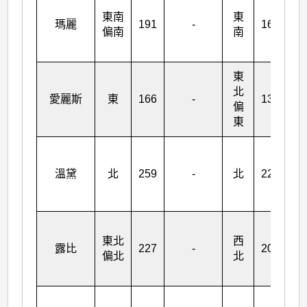
西
東南
東
南
瑪麗
191
-
164
偏南
南
偏
南
東
北
西
愛麗斯
東
166
-
139
偏
南
東
西
北
溫黛
北
259
-
北
229
偏
北
東北
西
露比
227
-
203
東
偏北
北