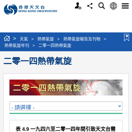
個
語
搜
分
選
人
言
尋
享
單
版
網
站
>
天氣
>
熱帶氣旋
>
熱帶氣旋報告及刊物
>
熱帶氣旋年刊
>
二零一四熱帶氣旋
二零一四熱帶氣旋
表 4.9 一九四六至二零一四年間引致天文台需