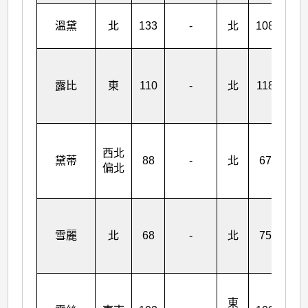
西
溫黛
北
133
-
北
108
北
東
北
露比
東
110
-
北
118
偏
東
西北
黛蒂
88
-
北
67
北
偏北
東
北
雪麗
北
68
-
北
75
偏
北
東
東
南