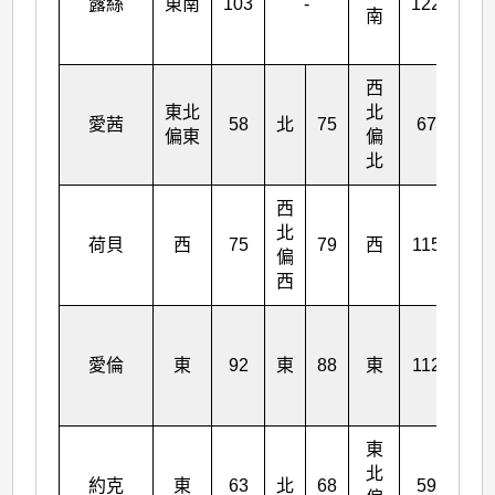
露絲
東南
103
-
122
南
偏
東
西
東
東北
北
北
愛茜
58
北
75
67
偏東
偏
偏
北
北
西
北
西
荷貝
西
75
79
西
115
偏
南
西
東
南
愛倫
東
92
東
88
東
112
偏
東
東
東
北
北
約克
東
63
北
68
59