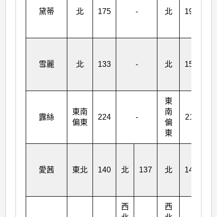
黛蒂
北
175
-
北
198
北
東
雪麗
北
133
-
北
151
北
東
東
東南
南
南
露絲
224
-
211
偏東
偏
偏
東
東
東
北
愛茜
東北
140
北
137
北
140
偏
東
西
西