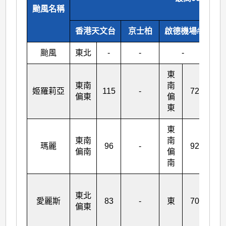
颱風名稱
(公里
香港天文台
京士柏
啟德機場#
橫
颱風
東北
-
-
-
東
東南
南
姬羅莉亞
115
-
72
東
偏東
偏
東
東
西
東南
南
南
瑪麗
96
-
92
偏南
偏
偏
南
南
東
東北
南
愛麗斯
83
-
東
70
偏東
偏
東