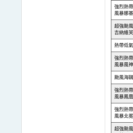
強烈熱
風暴娜
超強颱
吉納維
熱帶低
強烈熱
風暴
風
颱風海
強烈熱
風暴
鳳
強烈熱
風暴北
超強颱