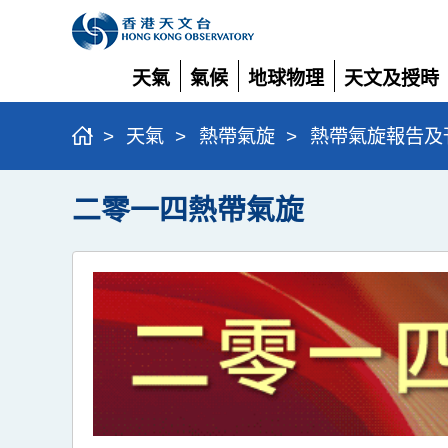
天氣
氣候
地球物理
天文及授時
展
展
展
展
開
開
開
開
>
天氣
>
熱帶氣旋
>
熱帶氣旋報告及
二零一四熱帶氣旋