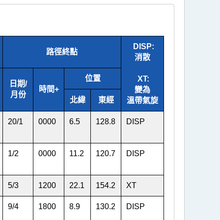
DISP:
路徑終點
消散
位置
XT:
日期/
時間+
變為
月份
北緯
東經
溫帶氣旋
20
/
1
0000
6.5
128.8
DISP
1
/
2
0000
11.2
120.7
DISP
5
/
3
1200
22.1
154.2
XT
9
/
4
1800
8.9
130.2
DISP