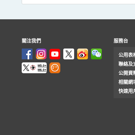
關注我們
服務台
公用表
聯絡及
M5.0+
M6.0+
公開資
相關網
快速用