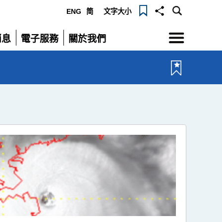
ENG
简
文字大小
選
消息
電子服務
關於我們
單
展
展
開
開