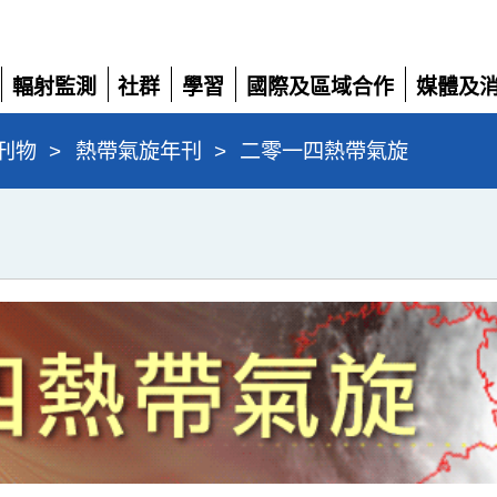
輻射監測
社群
學習
國際及區域合作
媒體及
展
展
展
展
展
開
開
開
開
開
刊物
>
熱帶氣旋年刊
>
二零一四熱帶氣旋