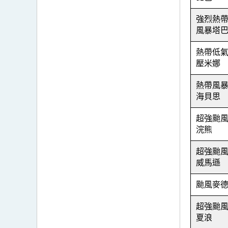
強烈熱
風暴塔
熱帶低
壓米娜
熱帶風
海貝思
超強颱
浣熊
超強颱
威馬遜
颱風麥
超強颱
夏浪