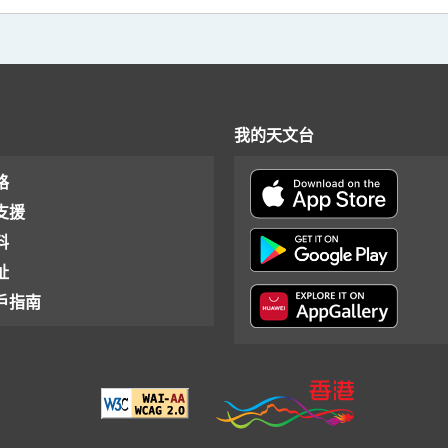
我的天文台
格
支援
料
址
戶指南