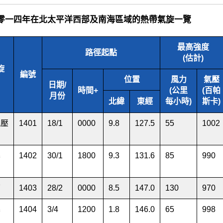
1 二零一四年在北太平洋西部及南海區域的熱帶氣旋一覽
最高強度
路徑起點
(估計)
旋
編號
位置
風力
氣壓
日期/
時間+
(公里
(百帕
月份
北緯
東經
每小時)
斯卡)
氣壓
1401
18
/
1
0000
9.8
127.5
55
1002
暴
1402
30
/
1
1800
9.3
131.6
85
990
茜
1403
28
/
2
0000
8.5
147.0
130
970
暴
1404
3
/
4
1200
1.8
146.0
65
998