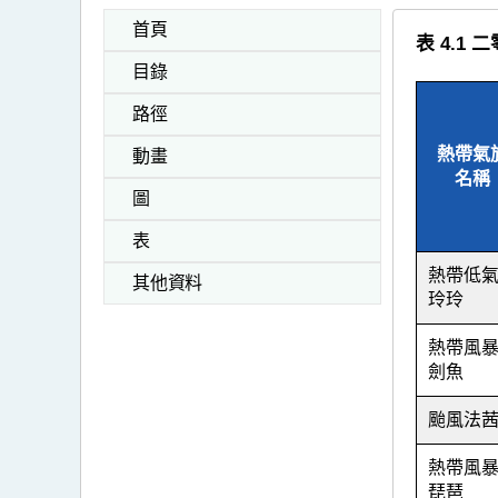
首頁
表 4.
目錄
路徑
熱帶氣
動畫
名稱
圖
表
熱帶低
其他資料
玲玲
熱帶風
劍魚
颱風法
熱帶風
琵琶