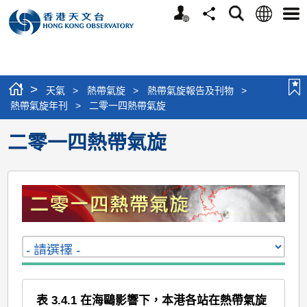
個
語
搜
分
選
人
言
尋
享
單
版
網
站
>
天氣
>
熱帶氣旋
>
熱帶氣旋報告及刊物
>
熱帶氣旋年刊
>
二零一四熱帶氣旋
二零一四熱帶氣旋
表 3.4.1 在海鷗影響下，本港各站在熱帶氣旋