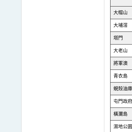
大帽山
大埔滘
塔門
大老山
將軍澳
青衣島
蜆殼油
屯門政
橫瀾島
濕地公