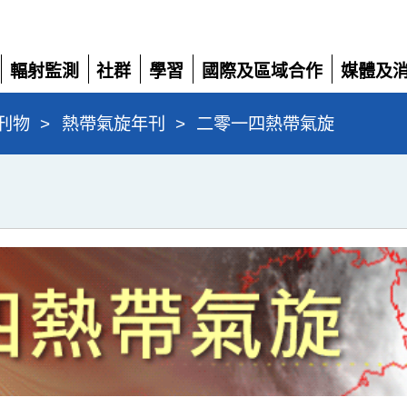
輻射監測
社群
學習
國際及區域合作
媒體及
展
展
展
展
展
開
開
開
開
開
刊物
>
熱帶氣旋年刊
>
二零一四熱帶氣旋