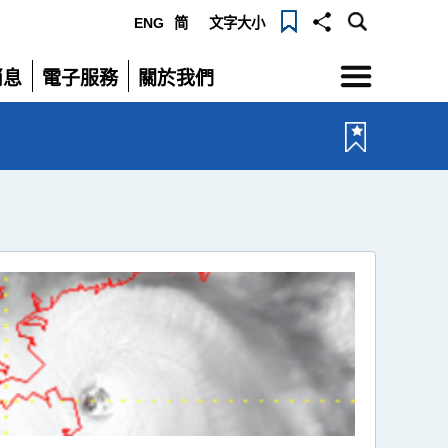
ENG
简
文字大小
選
消息
電子服務
關於我們
單
展
展
開
開