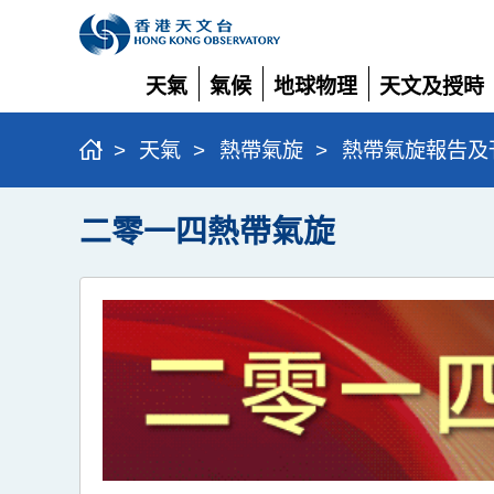
天氣
氣候
地球物理
天文及授時
展
展
展
展
開
開
開
開
>
天氣
>
熱帶氣旋
>
熱帶氣旋報告及
二零一四熱帶氣旋