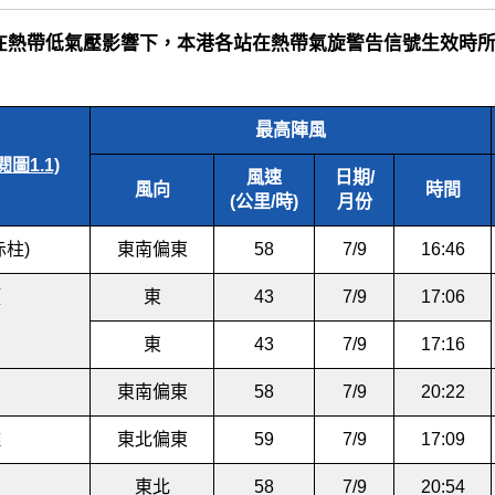
3.1 在熱帶低氣壓影響下，本港各站在熱帶氣旋警告信號生效
最高陣風
閱圖1.1)
風速
日期/
風向
時間
(公里/時)
月份
赤柱)
東南偏東
58
7/9
16:46
頭
東
43
7/9
17:06
東
43
7/9
17:16
東南偏東
58
7/9
20:22
灘
東北偏東
59
7/9
17:09
東北
58
7/9
20:54