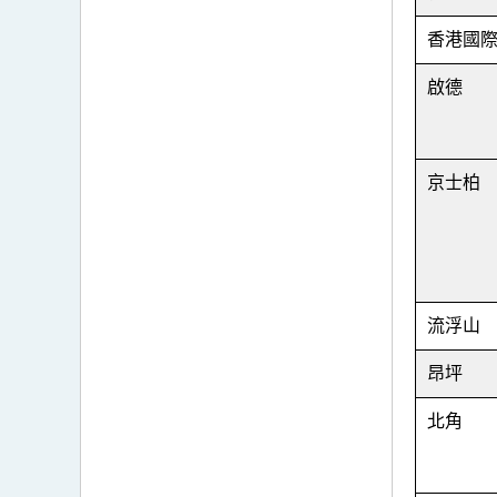
香港國
啟德
京士柏
流浮山
昂坪
北角