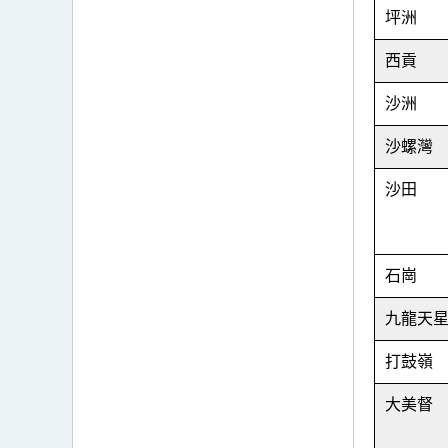
坪洲
西貢
沙洲
沙螺灣
沙田
石崗
九龍天
打鼓嶺
大美督