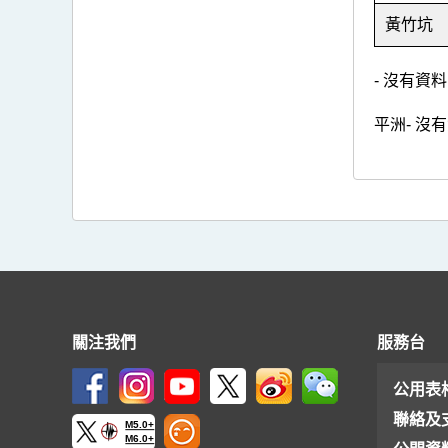
黃竹坑
- 沒有資料
平洲- 沒
關注我們
服務台
公用表
聯絡及
M5.0+
M6.0+