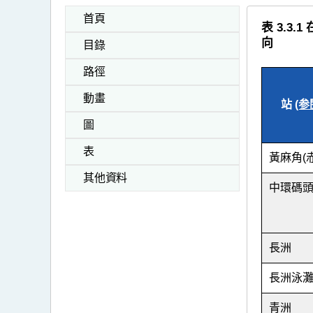
首頁
表 3.
向
目錄
路徑
動畫
站
(参
圖
表
黃麻角(
其他資料
中環碼
長洲
長洲泳
青洲