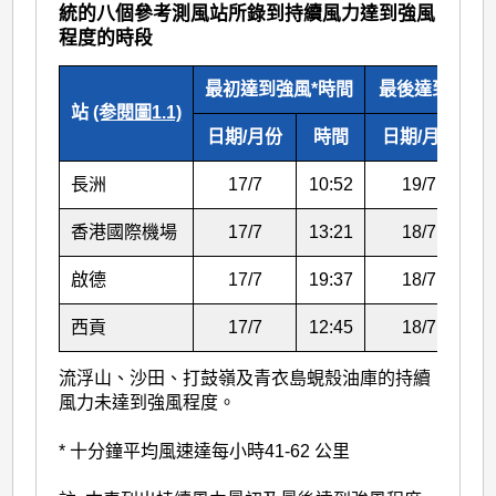
統的八個參考測風站所錄到持續風力達到強風
程度的時段
最初達到強風*時間
最後達到強風*
站
(参閱圖1.1)
日期/月份
時間
日期/月份
長洲
17/7
10:52
19/7
0
香港國際機場
17/7
13:21
18/7
1
啟德
17/7
19:37
18/7
1
西貢
17/7
12:45
18/7
1
流浮山、沙田、打鼓嶺及青衣島蜆殼油庫的持續
風力未達到強風程度。
* 十分鐘平均風速達每小時41-62 公里