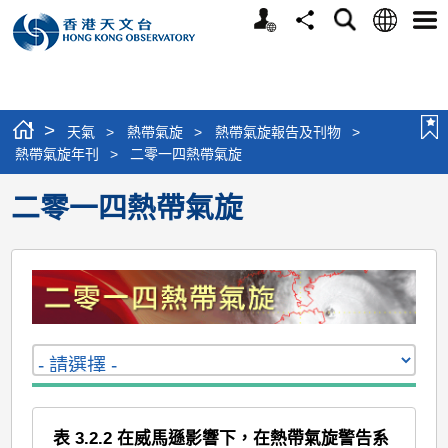
個
語
搜
分
選
人
言
尋
享
單
版
網
站
>
天氣
>
熱帶氣旋
>
熱帶氣旋報告及刊物
>
熱帶氣旋年刊
>
二零一四熱帶氣旋
二零一四熱帶氣旋
表 3.2.2 在威馬遜影響下，在熱帶氣旋警告系