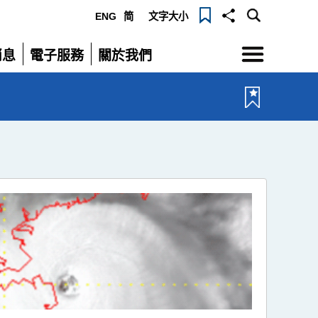
ENG
简
文字大小
選
消息
電子服務
關於我們
單
展
展
開
開