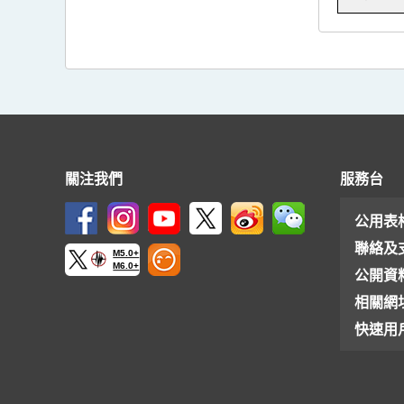
關注我們
服務台
公用表
聯絡及
M5.0+
M6.0+
公開資
相關網
快速用