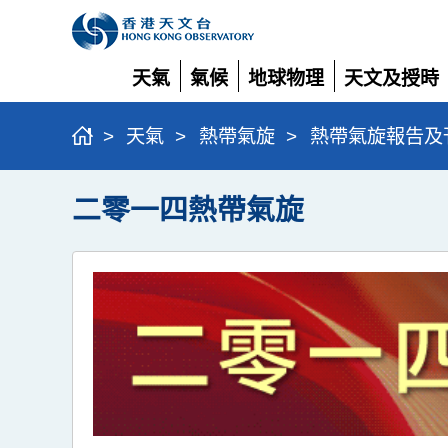
天氣
氣候
地球物理
天文及授時
展
展
展
展
開
開
開
開
>
天氣
>
熱帶氣旋
>
熱帶氣旋報告及
二零一四熱帶氣旋