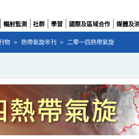
輻射監測
社群
學習
國際及區域合作
媒體及
展
展
展
展
展
開
開
開
開
開
刊物
>
熱帶氣旋年刊
>
二零一四熱帶氣旋