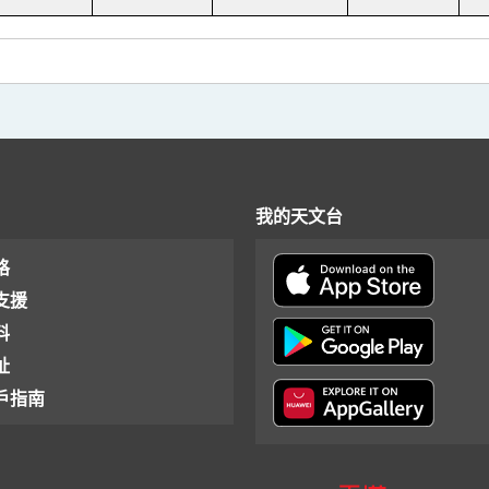
我的天文台
格
支援
料
址
戶指南