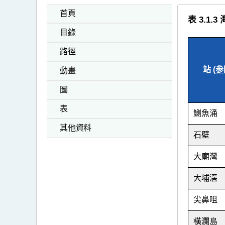
首頁
表 3.
目錄
路徑
站
(参
動畫
圖
表
鰂魚涌
其他資料
石壁
大廟灣
大埔滘
尖鼻咀
橫瀾島