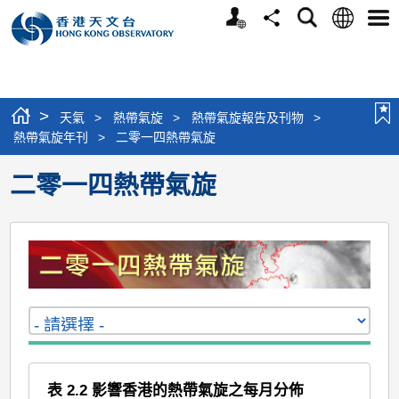
個
語
搜
分
選
人
言
尋
享
單
版
網
站
>
天氣
>
熱帶氣旋
>
熱帶氣旋報告及刊物
>
熱帶氣旋年刊
>
二零一四熱帶氣旋
二零一四熱帶氣旋
表 2.2 影響香港的熱帶氣旋之每月分佈