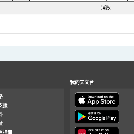
消散
我的天文台
格
支援
料
址
戶指南