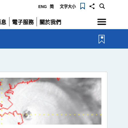
ENG
简
文字大小
選
消息
電子服務
關於我們
單
展
展
開
開