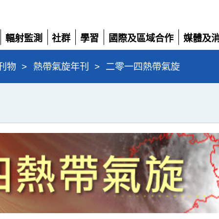
輻射監測
社群
學習
國際及區域合作
媒體及
展
展
展
展
展
開
開
開
開
開
刊物
>
熱帶氣旋年刊
>
二零一四熱帶氣旋