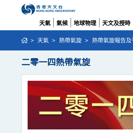
天氣
氣候
地球物理
天文及授時
展
展
展
展
開
開
開
開
>
天氣
>
熱帶氣旋
>
熱帶氣旋報告及
二零一四熱帶氣旋