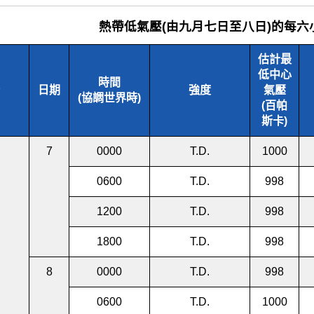
熱帶低氣壓(由九月七日至八日)的每六
估計最
低中心
時間
日期
強度
氣壓
(協調世界時)
(百帕
斯卡)
7
0000
T.D.
1000
0600
T.D.
998
1200
T.D.
998
1800
T.D.
998
8
0000
T.D.
998
0600
T.D.
1000