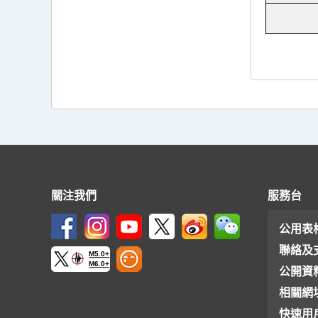
關注我們
服務台
公用表
聯絡及
M5.0+
M6.0+
公開資
相關網
快速用